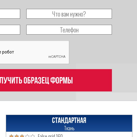
лучить образец формы
Стандартная
Ткань
False grid 160