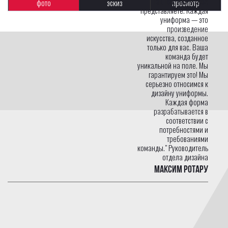
так, как вы ее себе
фото
эскиз
просмотр
представляете. Каждая
униформа — это
произведение
искусства, созданное
только для вас. Ваша
команда будет
уникальной на поле. Мы
гарантируем это! Мы
серьезно относимся к
дизайну униформы.
Каждая форма
разрабатывается в
соответствии с
потребностями и
требованиями
команды." Руководитель
отдела дизайна
Максим Ротару