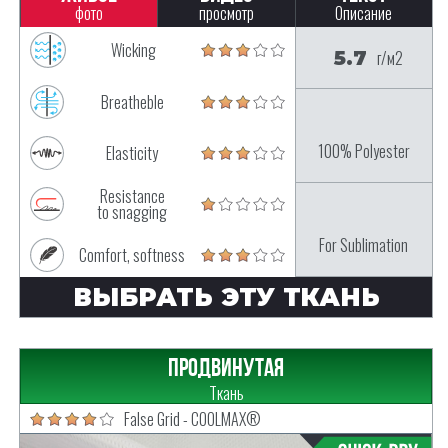
фото
просмотр
Описание
Wicking
5.7
г/м2
Breatheble
100% Polyester
Elasticity
Resistance
to snagging
For Sublimation
Comfort, softness
ВЫБРАТЬ ЭТУ ТКАНЬ
Продвинутая
Ткань
False Grid - COOLMAX®