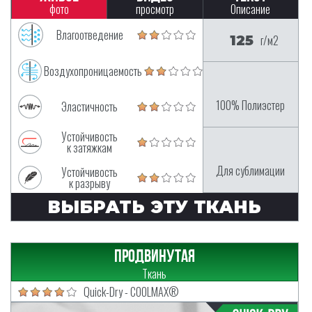
фото
просмотр
Описание
Влагоотведение
125
г/м2
Воздухопроницаемость
100% Полиэстер
Эластичность
Устойчивость
к затяжкам
Для сублимации
Устойчивость
к разрыву
ВЫБРАТЬ ЭТУ ТКАНЬ
Продвинутая
Ткань
Quick-Dry - COOLMAX®