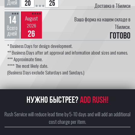
Дней
20
25
Доставка в Тбилиси
***
****
14
August
Ваша форма на нашем складе в
2026
Тбилиси.
Всего
26
дней
Готово
* Business Days for design development.
** Business Days after art approval and information about sizes and names.
*** Approximate time.
**** The most likely date.
(Business Days exclude Saturdays and Sundays.)
НУЖНО БЫСТРЕЕ?
ADD RUSH!
Rush Service will reduce lead time by 5-10 days and will add an additional
cost charge per item.