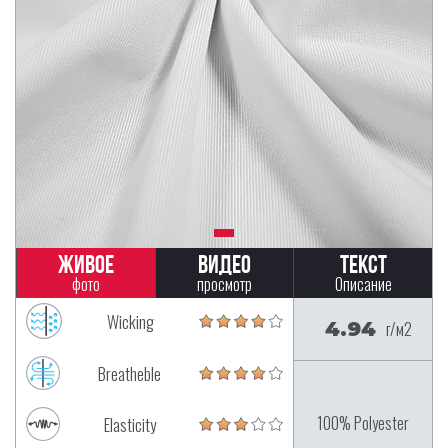
Живое
Видео
Текст
фото
просмотр
Описание
Wicking
4.94
г/м2
Breatheble
100% Polyester
Elasticity