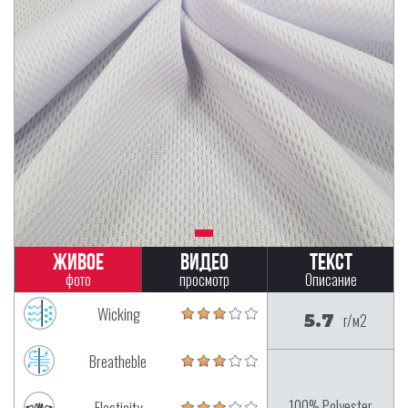
Живое
Видео
Текст
фото
просмотр
Описание
Wicking
5.7
г/м2
Breatheble
100% Polyester
Elasticity