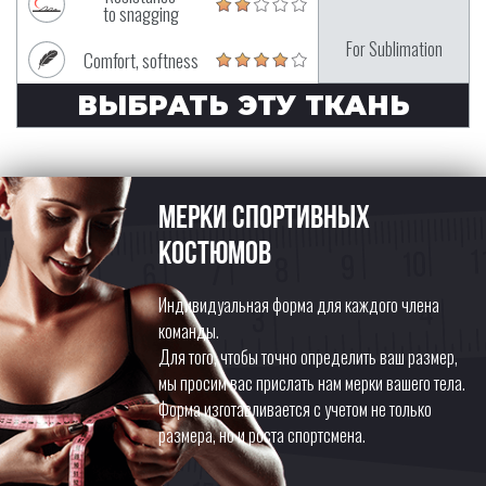
to snagging
For Sublimation
Comfort, softness
ВЫБРАТЬ ЭТУ ТКАНЬ
Мерки спортивных
костюмов
Индивидуальная форма для каждого члена
команды.
Для того, чтобы точно определить ваш размер,
мы просим вас прислать нам мерки вашего тела.
Форма изготавливается с учетом не только
размера, но и роста спортсмена.