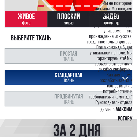
"Мы не повторяем
дизайны. Мы создаем
вашу униформу с нуля так,
ЖИВОЕ
ПЛОСКИЙ
ВИДЕО
как вы ее себе
фото
эскиз
просмотр
представляете. Каждая
униформа — это
произведение искусства,
Выберите ткань
созданное только для вас.
Ваша команда будет
уникальной на поле. Мы
ПРОСТАЯ
гарантируем это! Мы
ТКАНЬ
серьезно относимся к
дизайну униформы.
Каждая форма
СТАНДАРТНАЯ
разрабатывается в
ТКАНЬ
соответствии с
потребностями и
ПРОДВИНУТАЯ
требованиями команды."
ТКАНЬ
Руководитель отдела
дизайна
Максим
Ротару
за 2 дня