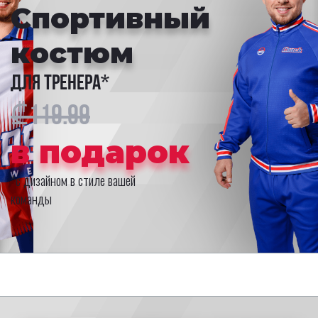
Спортивный
костюм
для тренера*
₾119.99
в подарок
*с дизайном в стиле вашей
команды