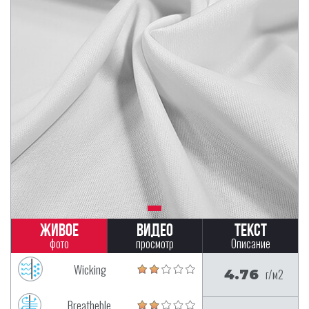
Живое
Видео
Текст
фото
просмотр
Описание
Wicking
4.76
г/м2
Breatheble