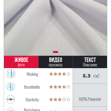
Живое
Видео
Текст
фото
просмотр
Описание
Wicking
5.3
г/м2
Breatheble
100% Polyester
Elasticity
Resistance