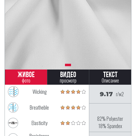
Живое
Видео
Текст
фото
просмотр
Описание
Wicking
9.17
г/м2
Breatheble
82% Polyester
Elasticity
18% Spandex
Resistance