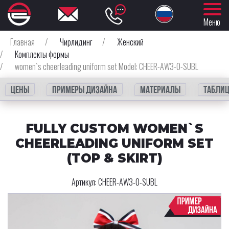
Меню
Главная
/
Чирлидинг
/
Женский
/
Комплекты формы
/
women`s cheerleading uniform set Model: CHEER-AW3-0-SUBL
Цены
Примеры дизайна
Материалы
Таблиц
FULLY CUSTOM WOMEN`S
CHEERLEADING UNIFORM SET
(TOP & SKIRT)
Артикул:
CHEER-AW3-0-SUBL