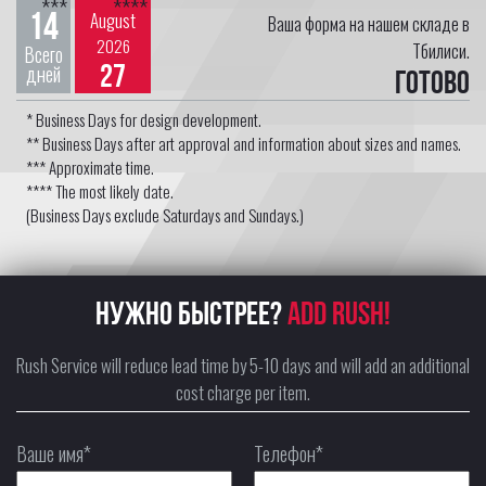
***
****
14
August
Ваша форма на нашем складе в
2026
Тбилиси.
Всего
27
дней
Готово
* Business Days for design development.
** Business Days after art approval and information about sizes and names.
*** Approximate time.
**** The most likely date.
(Business Days exclude Saturdays and Sundays.)
НУЖНО БЫСТРЕЕ?
ADD RUSH!
Rush Service will reduce lead time by 5-10 days and will add an additional
cost charge per item.
Ваше имя*
Телефон*