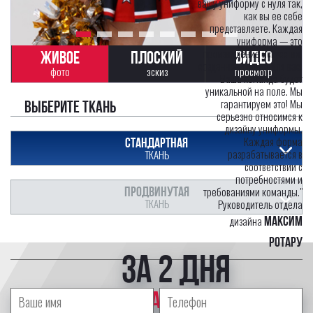
вашу униформу с нуля так,
как вы ее себе
представляете. Каждая
униформа — это
произведение искусства,
ЖИВОЕ
ПЛОСКИЙ
ВИДЕО
созданное только для вас.
фото
эскиз
просмотр
Ваша команда будет
уникальной на поле. Мы
гарантируем это! Мы
Выберите ткань
серьезно относимся к
дизайну униформы.
Каждая форма
СТАНДАРТНАЯ
разрабатывается в
ТКАНЬ
соответствии с
потребностями и
ПРОДВИНУТАЯ
требованиями команды."
ТКАНЬ
Руководитель отдела
дизайна
Максим
Ротару
за 2 дня
профессиональный дизайнер