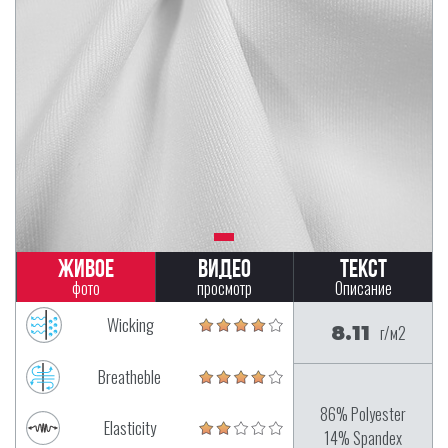
Живое
Видео
Текст
фото
просмотр
Описание
Wicking
8.11
г/м2
Breatheble
86% Polyester
Elasticity
14% Spandex