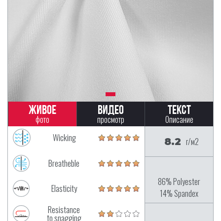
Живое
Видео
Текст
фото
просмотр
Описание
Wicking
8.2
г/м2
Breatheble
86% Polyester
Elasticity
14% Spandex
Resistance
to snagging