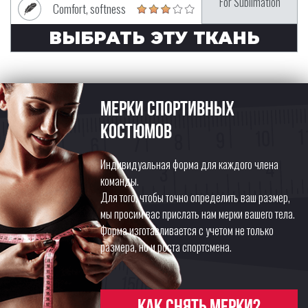
For Sublimation
Comfort, softness
ВЫБРАТЬ ЭТУ ТКАНЬ
Мерки спортивных
костюмов
Индивидуальная форма для каждого члена
команды.
Для того, чтобы точно определить ваш размер,
мы просим вас прислать нам мерки вашего тела.
Форма изготавливается с учетом не только
размера, но и роста спортсмена.
Как снять мерки?