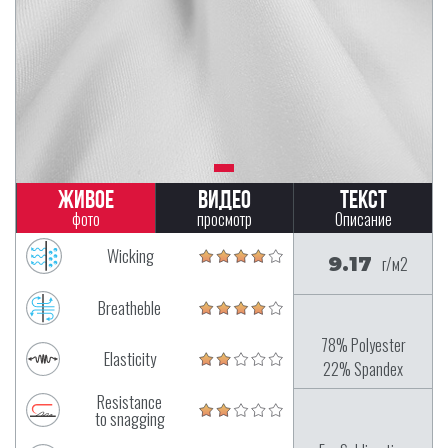
Живое
Видео
Текст
фото
просмотр
Описание
Wicking
9.17
г/м2
Breatheble
78% Polyester
Elasticity
22% Spandex
Resistance
to snagging