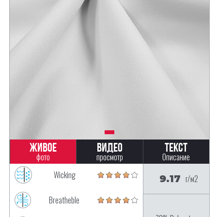
Живое
Видео
Текст
фото
просмотр
Описание
Wicking
9.17
г/м2
Breatheble