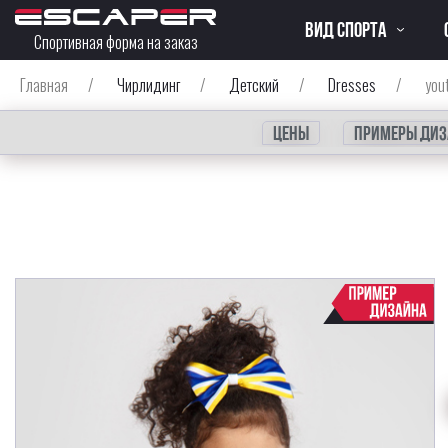
ВИД СПОРТА
Спортивная форма на заказ
Главная
/
Чирлидинг
/
Детский
/
Dresses
/
you
Цены
Примеры диз