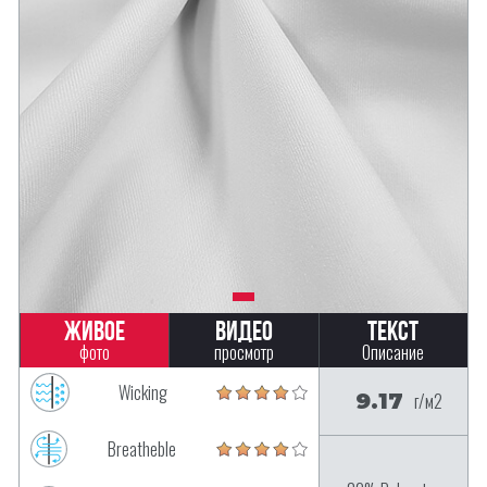
Живое
Видео
Текст
фото
просмотр
Описание
Wicking
9.17
г/м2
Breatheble