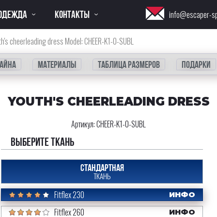
ОДЕЖДА
КОНТАКТЫ
info@escaper-s
th's cheerleading dress Model: CHEER-K1-0-SUBL
айна
Материалы
Таблица размеров
Подарки
YOUTH'S CHEERLEADING DRESS
Артикул:
CHEER-K1-0-SUBL
Выберите ткань
СТАНДАРТНАЯ
ТКАНЬ
Fitflex 230
ИНФО
Fitflex 260
ИНФО