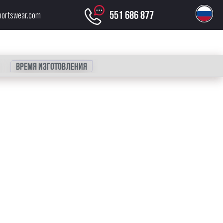
551 686 877
portswear.com
Время изготовления