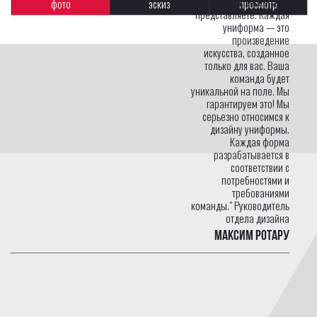
так, как вы ее себе
фото
эскиз
просмотр
представляете. Каждая
униформа — это
произведение
искусства, созданное
только для вас. Ваша
команда будет
уникальной на поле. Мы
гарантируем это! Мы
серьезно относимся к
дизайну униформы.
Каждая форма
разрабатывается в
соответствии с
потребностями и
требованиями
команды." Руководитель
отдела дизайна
Максим Ротару