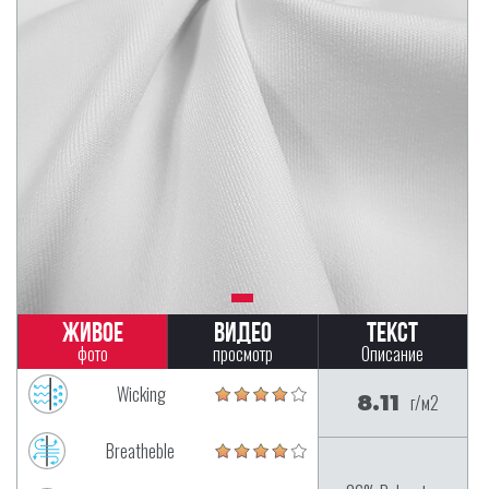
Живое
Видео
Текст
фото
просмотр
Описание
Wicking
8.11
г/м2
Breatheble