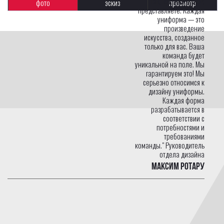
так, как вы ее себе
фото
эскиз
просмотр
представляете. Каждая
униформа — это
произведение
искусства, созданное
только для вас. Ваша
команда будет
уникальной на поле. Мы
гарантируем это! Мы
серьезно относимся к
дизайну униформы.
Каждая форма
разрабатывается в
соответствии с
потребностями и
требованиями
команды." Руководитель
отдела дизайна
Максим Ротару