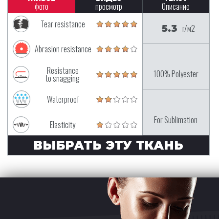
фото
просмотр
Описание
Tear resistance
5.3
г/м2
Abrasion resistance
Resistance
100% Polyester
to snagging
Waterproof
For Sublimation
Elasticity
ВЫБРАТЬ ЭТУ ТКАНЬ