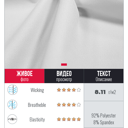
Живое
Видео
Текст
фото
просмотр
Описание
Wicking
8.11
г/м2
Breatheble
92% Polyester
Elasticity
8% Spandex