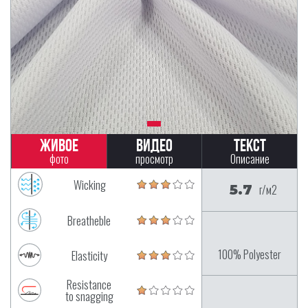
Живое
Видео
Текст
фото
просмотр
Описание
Wicking
5.7
г/м2
Breatheble
100% Polyester
Elasticity
Resistance
to snagging