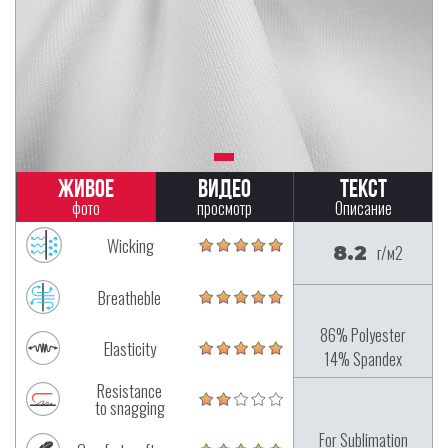
Живое
Видео
Текст
фото
просмотр
Описание
Wicking
8.2
г/м2
Breatheble
86% Polyester
Elasticity
14% Spandex
Resistance
to snagging
For Sublimation