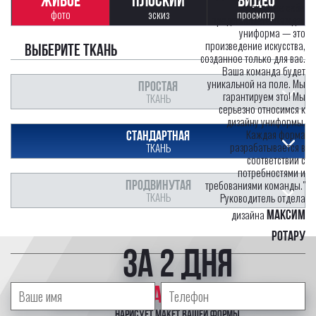
ЖИВОЕ
ПЛОСКИЙ
ВИДЕО
как вы ее себе
фото
эскиз
просмотр
представляете. Каждая
униформа — это
произведение искусства,
Выберите ткань
созданное только для вас.
Ваша команда будет
уникальной на поле. Мы
ПРОСТАЯ
гарантируем это! Мы
ТКАНЬ
серьезно относимся к
дизайну униформы.
Каждая форма
СТАНДАРТНАЯ
разрабатывается в
ТКАНЬ
соответствии с
потребностями и
ПРОДВИНУТАЯ
требованиями команды."
ТКАНЬ
Руководитель отдела
дизайна
Максим
Ротару
за 2 дня
профессиональный дизайнер
нарисует макет вашей формы