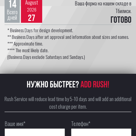
14
August
Ваша форма на нашем складе в
2026
Тбилиси.
Всего
27
дней
Готово
* Business Days for design development.
** Business Days after art approval and information about sizes and names.
*** Approximate time.
**** The most likely date.
(Business Days exclude Saturdays and Sundays.)
НУЖНО БЫСТРЕЕ?
ADD RUSH!
Rush Service will reduce lead time by 5-10 days and will add an additional
cost charge per item.
Ваше имя*
Телефон*