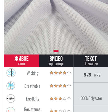
Живое
Видео
Текст
фото
просмотр
Описание
Wicking
5.3
г/м2
Breatheble
100% Polyester
Elasticity
Resistance