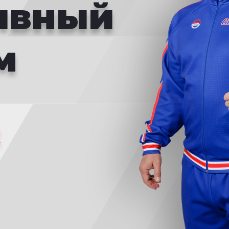
ивный
м
к