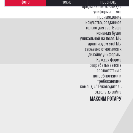
так, как вы ее себе
фото
эскиз
просмотр
представляете. Каждая
униформа — это
произведение
искусства, созданное
только для вас. Ваша
команда будет
уникальной на поле. Мы
гарантируем это! Мы
серьезно относимся к
дизайну униформы.
Каждая форма
разрабатывается в
соответствии с
потребностями и
требованиями
команды." Руководитель
отдела дизайна
Максим Ротару