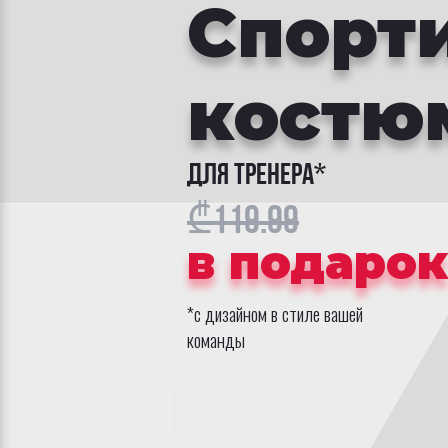
Спорт
костю
для тренера*
₾119.99
в подаро
*с дизайном в стиле вашей
команды