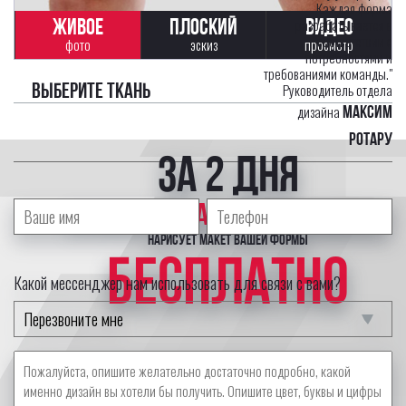
Каждая форма
ЖИВОЕ
ПЛОСКИЙ
ВИДЕО
разрабатывается в
соответствии с
фото
эскиз
просмотр
потребностями и
требованиями команды."
Выберите ткань
Руководитель отдела
дизайна
Максим
Ротару
за 2 дня
профессиональный дизайнер
нарисует макет вашей формы
БЕСПЛАТНО
Какой мессенджер нам использовать для связи с вами?