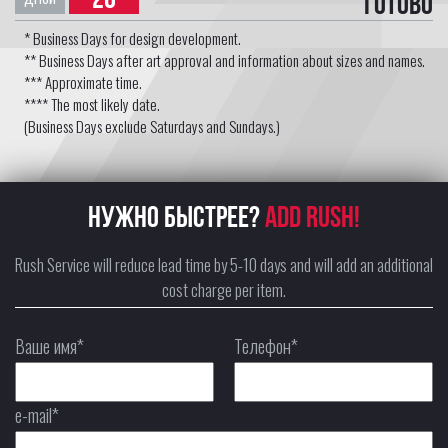
Готово
* Business Days for design development.
** Business Days after art approval and information about sizes and names.
*** Approximate time.
**** The most likely date.
(Business Days exclude Saturdays and Sundays.)
НУЖНО БЫСТРЕЕ?
ADD RUSH!
Rush Service will reduce lead time by 5-10 days and will add an additional
cost charge per item.
Ваше имя*
Телефон*
e-mail*