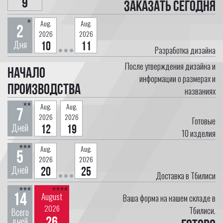
9
Заказать сегодня
*
Aug.
Aug.
2
2026
2026
Дня
10
11
Разработка дизайна
После утверждения дизайна и
Начало
информации о размерах и
производства
названиях
**
Aug.
Aug.
7
2026
2026
Готовые
Дней
12
19
10
изделия
***
Aug.
Aug.
5
2026
2026
Дней
20
25
Доставка в Тбилиси
***
****
14
August
Ваша форма на нашем складе в
2026
Тбилиси.
Всего
26
дней