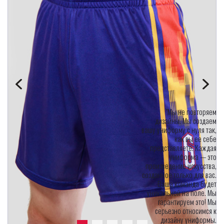
"Мы не повторяем
дизайны. Мы создаем
вашу униформу с нуля так,
как вы ее себе
представляете. Каждая
униформа — это
произведение искусства,
созданное только для вас.
Ваша команда будет
уникальной на поле. Мы
гарантируем это! Мы
серьезно относимся к
дизайну униформы.