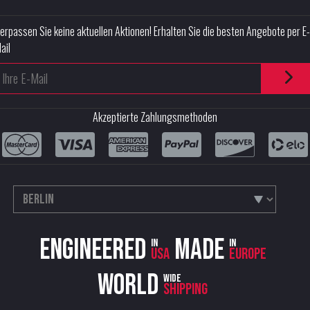
erpassen Sie keine aktuellen Aktionen! Erhalten Sie die besten Angebote per E-
ail
Akzeptierte Zahlungsmethoden
Engineered
Made
in
in
USA
Europe
World
wide
shipping