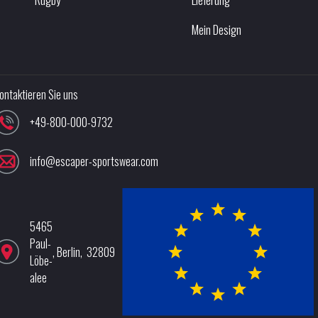
Mein Design
ontaktieren Sie uns
+49-800-000-9732
info@escaper-sportswear.com
5465
Paul-
,
Berlin
,
32809
Löbe-
alee