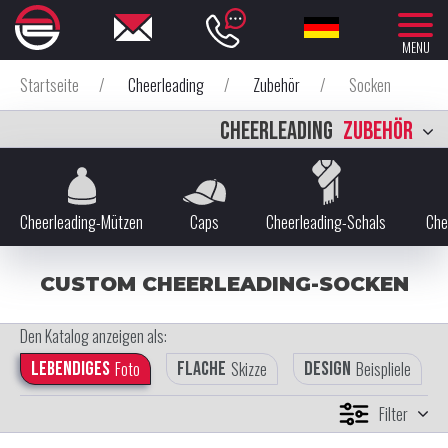
MENU
Startseite
/
Cheerleading
/
Zubehör
/
Socken
CHEERLEADING
ZUBEHÖR
Cheerleading-Mützen
Caps
Cheerleading-Schals
Che
CUSTOM CHEERLEADING-SOCKEN
Den Katalog anzeigen als:
Lebendiges
Foto
Flache
Skizze
Design
Beispliele
Filter