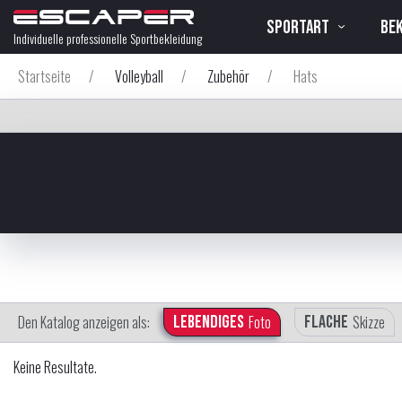
SPORTART
BE
Individuelle professionelle Sportbekleidung
Startseite
/
Volleyball
/
Zubehör
/
Hats
Den Katalog anzeigen als:
Lebendiges
Foto
Flache
Skizze
Keine Resultate.