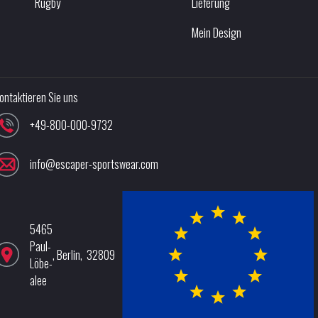
Rugby
Lieferung
Mein Design
ontaktieren Sie uns
+49-800-000-9732
info@escaper-sportswear.com
5465
Paul-
,
Berlin
,
32809
Löbe-
alee