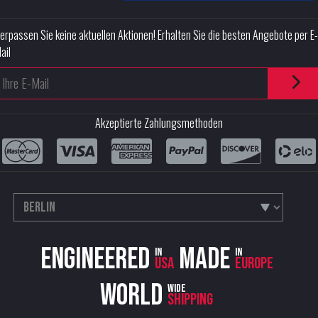
erpassen Sie keine aktuellen Aktionen! Erhalten Sie die besten Angebote per E-
ail
Akzeptierte Zahlungsmethoden
Engineered
Made
in
in
USA
Europe
World
wide
shipping