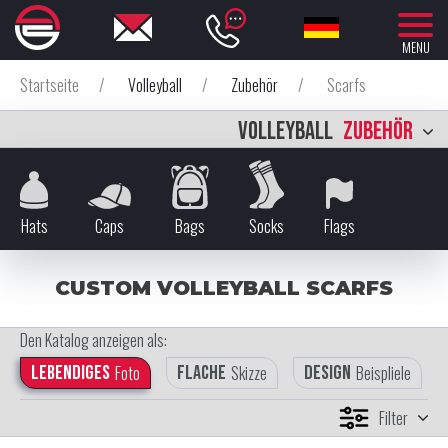
MENU
Startseite
/
Volleyball
/
Zubehör
/
Scarfs
VOLLEYBALL
ZUBEHÖR
Hats
Caps
Bags
Socks
Flags
CUSTOM VOLLEYBALL SCARFS
Den Katalog anzeigen als:
Lebendiges
Foto
Flache
Skizze
Design
Beispliele
Filter