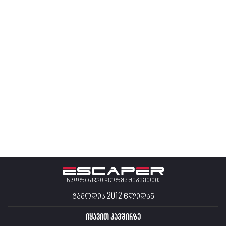
სპორტული ფორმა შეკვეთით
ᲒᲐᲛᲝᲓᲘᲡ 2012 ᲬᲚᲘᲓᲐᲜ
იყავით კავშირზე