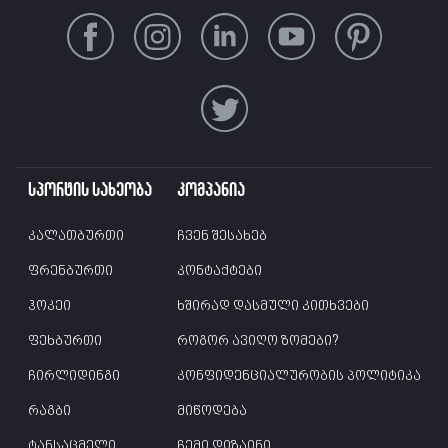
სპორტის სახეობა
კომპანია
კალათბურთი
ჩვენ შესახებ
ფრენბურთი
კონტაქტები
ჰოკეი
ხშირად დასმული კითხვები
ფეხბურთი
როგორ ავიღო ზომები?
ჩირლიდინგი
კონფიდენციალურობის პოლიტიკა
რაგბი
მიწოდება
ტანსაცმელი
ჩემი დიზაინი