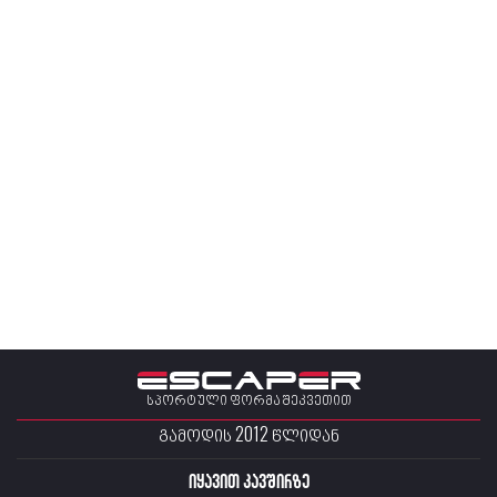
სპორტული ფორმა შეკვეთით
ᲒᲐᲛᲝᲓᲘᲡ 2012 ᲬᲚᲘᲓᲐᲜ
იყავით კავშირზე