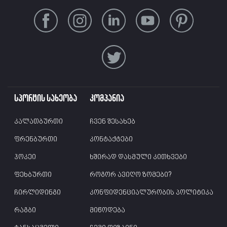
სპორტის სახეობა
კომპანია
კალათბურთი
ჩვენ შესახებ
ფრენბურთი
კონტაქტები
ჰოკეი
ხშირად დასმული კითხვები
ფეხბურთი
როგორ ავიღო ზომები?
ჩირლიდინგი
კონფიდენციალურობის პოლიტიკა
რაგბი
მიწოდება
ტანსაცმელი
ჩემი დიზაინი