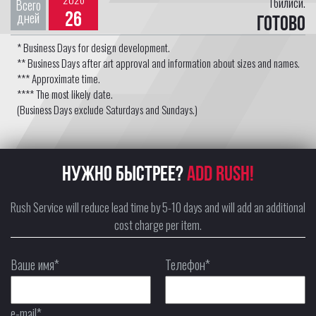
Тбилиси.
Всего
26
дней
Готово
* Business Days for design development.
** Business Days after art approval and information about sizes and names.
*** Approximate time.
**** The most likely date.
(Business Days exclude Saturdays and Sundays.)
НУЖНО БЫСТРЕЕ?
ADD RUSH!
Rush Service will reduce lead time by 5-10 days and will add an additional
cost charge per item.
Ваше имя*
Телефон*
e-mail*