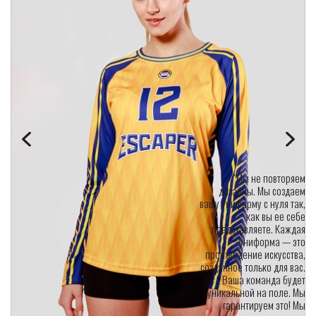
"Мы не повторяем
дизайны. Мы создаем
вашу униформу с нуля так,
как вы ее себе
представляете. Каждая
униформа — это
произведение искусства,
созданное только для вас.
Ваша команда будет
уникальной на поле. Мы
гарантируем это! Мы