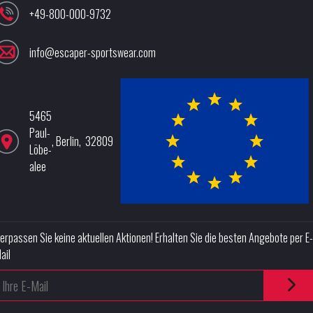
+49-800-000-9732
info@escaper-sportswear.com
5465
Paul-
,
Berlin
,
32809
Löbe-
alee
erpassen Sie keine aktuellen Aktionen! Erhalten Sie die besten Angebote per E-
ail