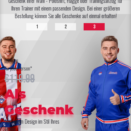
Geschenk Ihrer Wahl - Poloshirt, Flagge oder Trainingsanzug für
Ihren Trainer mit einem passenden Design. Bei einer größeren
Bestellung können Sie alle Geschenke auf einmal erhalten!
1
2
3
MASKEN
für jede Person*
€119.99
Als
Geschenk
*mit einem Design im Stil Ihres
Teams