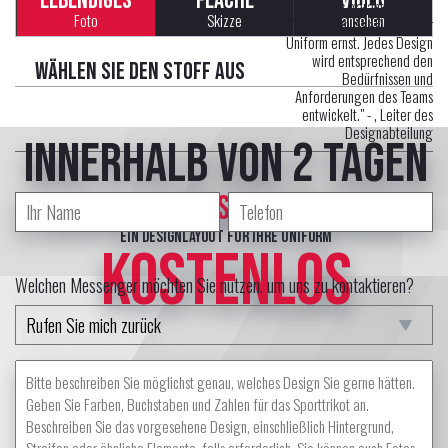
LEBENDIGES
FLACHE
VIDEO
sein. Das garantieren wir!
Foto
Skizze
ansehen
Wir nehmen das Design der
Uniform ernst. Jedes Design
wird entsprechend den
Wählen Sie den Stoff aus
Bedürfnissen und
Anforderungen des Teams
entwickelt." -
, Leiter des
Designabteilung
innerhalb von 2 Tagen
erstellt professional Designer
ein Designlayout für Ihre Uniform
KOSTENLOS
Welchen Messenger möchten Sie nutzen, um uns zu kontaktieren?