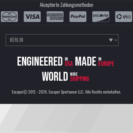
Akzeptierte Zahlungsmethoden
Engineered
Made
in
in
USA
Europe
World
wide
shipping
EscaperⒸ 2012 - 2026.
Escaper Sportswear LLC
. Alle Rechte vorbehalten.