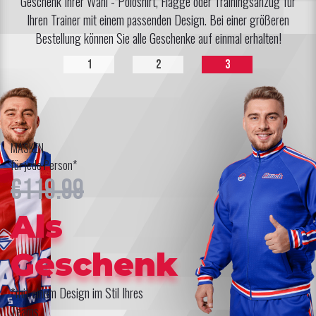
Geschenk Ihrer Wahl - Poloshirt, Flagge oder Trainingsanzug für
Ihren Trainer mit einem passenden Design. Bei einer größeren
Bestellung können Sie alle Geschenke auf einmal erhalten!
1
2
3
MASKEN
für jede Person*
€119.99
Als
Geschenk
*mit einem Design im Stil Ihres
Teams