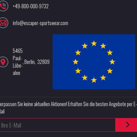
+49-800-000-9732
info@escaper-sportswear.com
5465
Paul-
,
Berlin
,
32809
Löbe-
alee
erpassen Sie keine aktuellen Aktionen! Erhalten Sie die besten Angebote per E-
ail