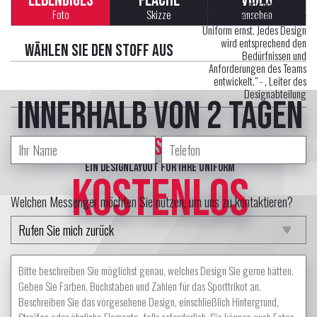
LEBENDIGES
FLACHE
VIDEO
sein. Das garantieren wir!
Foto
Skizze
ansehen
Wir nehmen das Design der
Uniform ernst. Jedes Design
wird entsprechend den
Wählen Sie den Stoff aus
Bedürfnissen und
Anforderungen des Teams
entwickelt." -
, Leiter des
Designabteilung
innerhalb von 2 Tagen
erstellt professional Designer
ein Designlayout für Ihre Uniform
KOSTENLOS
Welchen Messenger möchten Sie nutzen, um uns zu kontaktieren?