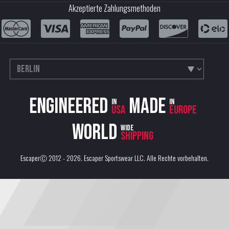
Akzeptierte Zahlungsmethoden
Engineered
Made
in
in
USA
Europe
World
wide
shipping
EscaperⒸ 2012 - 2026.
Escaper Sportswear LLC
. Alle Rechte vorbehalten.