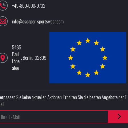
+49-800-000-9732
info@escaper-sportswear.com
5465
Paul-
,
Berlin
,
32809
Löbe-
alee
erpassen Sie keine aktuellen Aktionen! Erhalten Sie die besten Angebote per E-
ail