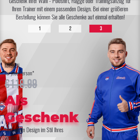
Geschenk Ihrer Wahl - Poloshirt, Flagge oder Trainingsanzug für
Ihren Trainer mit einem passenden Design. Bei einer größeren
Bestellung können Sie alle Geschenke auf einmal erhalten!
1
2
3
MASKEN
für jede Person*
€119.99
Als
Geschenk
*mit einem Design im Stil Ihres
Teams