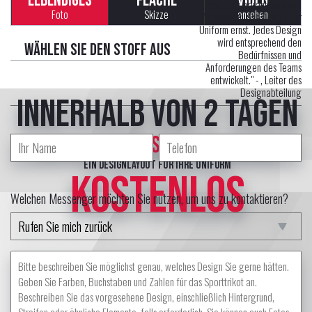
LEBENDIGES
FLACHE
VIDEO
sein. Das garantieren wir!
Foto
Skizze
ansehen
Wir nehmen das Design der
Uniform ernst. Jedes Design
wird entsprechend den
Wählen Sie den Stoff aus
Bedürfnissen und
Anforderungen des Teams
entwickelt." -
, Leiter des
Designabteilung
innerhalb von 2 Tagen
erstellt professional Designer
ein Designlayout für Ihre Uniform
KOSTENLOS
Welchen Messenger möchten Sie nutzen, um uns zu kontaktieren?