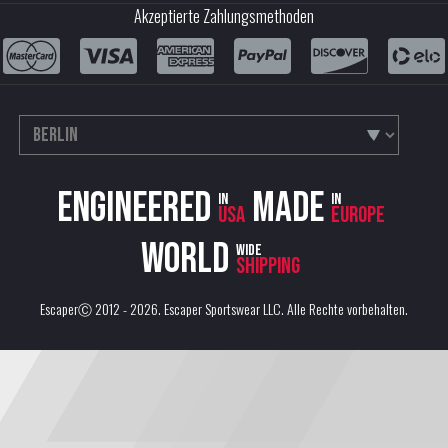
Akzeptierte Zahlungsmethoden
Engineered
Made
in
in
USA
Europe
World
wide
shipping
EscaperⒸ 2012 - 2026.
Escaper Sportswear LLC
. Alle Rechte vorbehalten.