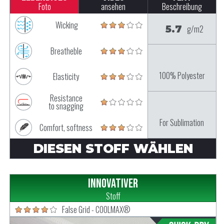
Foto
ansehen
Beschreibung
Wicking
5.7
g/m2
Breatheble
100% Polyester
Elasticity
Resistance
to snagging
For Sublimation
Comfort, softness
DIESEN STOFF WÄHLEN
Innovativer
Stoff
False Grid - COOLMAX®