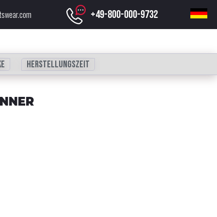
+49-800-000-9732
tswear.com
ke
Herstellungszeit
ÄNNER