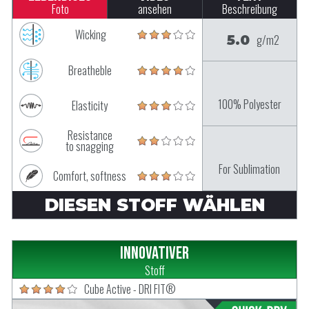
Foto
ansehen
Beschreibung
Wicking
5.0
g/m2
Breatheble
100% Polyester
Elasticity
Resistance
to snagging
For Sublimation
Comfort, softness
DIESEN STOFF WÄHLEN
Innovativer
Stoff
Cube Active - DRI FIT®