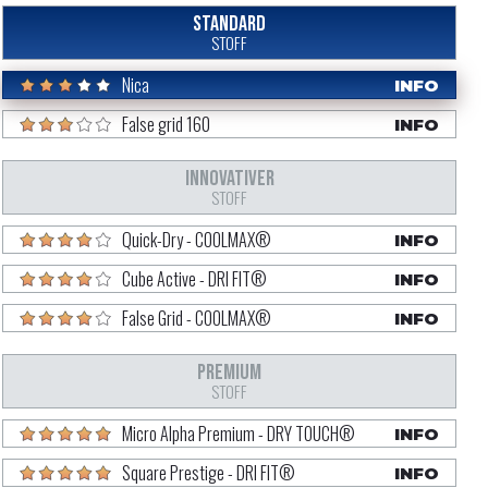
STANDARD
STOFF
Nica
INFO
False grid 160
INFO
INNOVATIVER
STOFF
Quick-Dry - COOLMAX®
INFO
Cube Active - DRI FIT®
INFO
False Grid - COOLMAX®
INFO
PREMIUM
STOFF
Micro Alpha Premium - DRY TOUCH®
INFO
Square Prestige - DRI FIT®
INFO