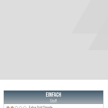
Einfach
Stoff
False Grid Simple