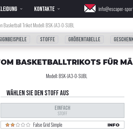
KLEIDUNG
KONTAKTE
info@escaper-spor
n Basketball Trikot Modell: BSK-JA3-0-SUBL
signbeispiele
Stoffe
Größentabelle
Geschen
OM BASKETBALLTRIKOTS FÜR M
Modell:
BSK-JA3-0-SUBL
Wählen Sie den Stoff aus
EINFACH
STOFF
False Grid Simple
INFO