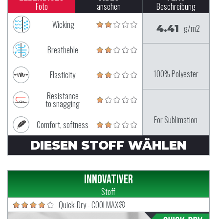
Foto
ansehen
Beschreibung
Wicking
4.41
g/m2
Breatheble
100% Polyester
Elasticity
Resistance
to snagging
For Sublimation
Comfort, softness
DIESEN STOFF WÄHLEN
Innovativer
Stoff
Quick-Dry - COOLMAX®