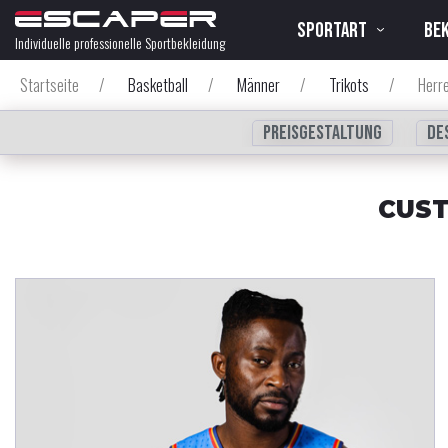
SPORTART
BE
Individuelle professionelle Sportbekleidung
Startseite
/
Basketball
/
Männer
/
Trikots
/
Herre
Preisgestaltung
De
CUST