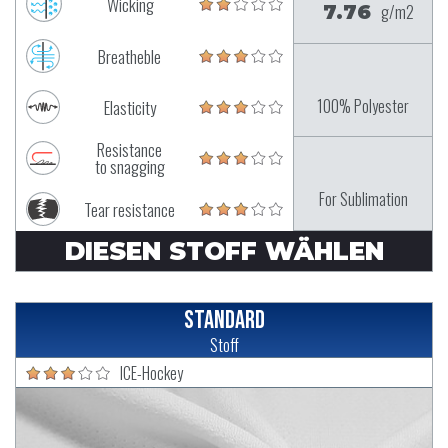
Wicking
7.76
g/m2
Breatheble
100% Polyester
Elasticity
Resistance
to snagging
For Sublimation
Tear resistance
DIESEN STOFF WÄHLEN
Standard
Stoff
ICE-Hockey