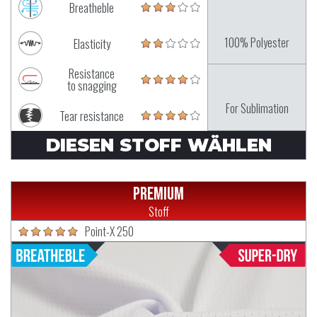
Breatheble
100% Polyester
Elasticity
Resistance
to snagging
For Sublimation
Tear resistance
DIESEN STOFF WÄHLEN
Premium
Stoff
Point-X 250