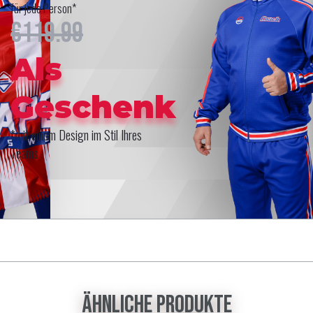
für jede Person*
€119.99
Als
Geschenk
*mit einem Design im Stil Ihres
Teams
Ähnliche Produkte