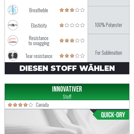
Breatheble
100% Polyester
Elasticity
Resistance
to snagging
For Sublimation
Tear resistance
DIESEN STOFF WÄHLEN
Innovativer
Stoff
Canada