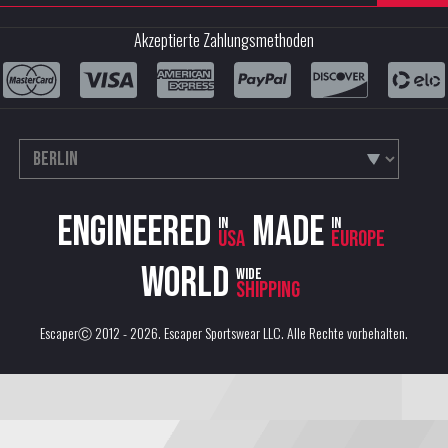
Akzeptierte Zahlungsmethoden
Engineered
Made
in
in
USA
Europe
World
wide
shipping
EscaperⒸ 2012 - 2026.
Escaper Sportswear LLC
. Alle Rechte vorbehalten.