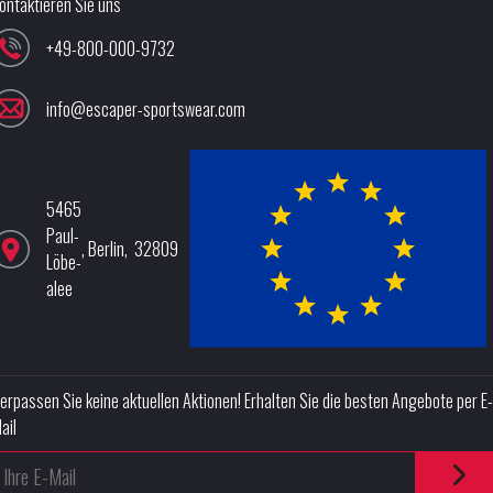
ontaktieren Sie uns
+49-800-000-9732
info@escaper-sportswear.com
5465
Paul-
,
Berlin
,
32809
Löbe-
alee
erpassen Sie keine aktuellen Aktionen! Erhalten Sie die besten Angebote per E-
ail