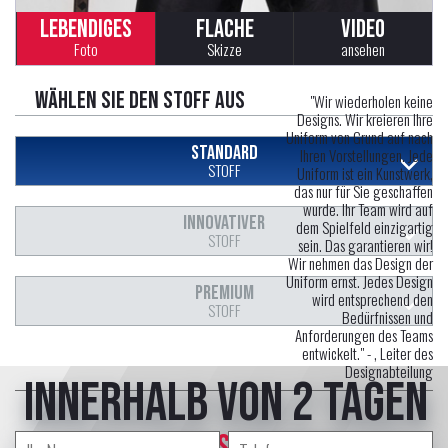
LEBENDIGES
FLACHE
VIDEO
Foto
Skizze
ansehen
Wählen Sie den Stoff aus
"Wir wiederholen keine
Designs. Wir kreieren Ihre
Uniform von Grund auf nach
STANDARD
Ihren Vorstellungen. Jede
STOFF
Uniform ist ein Kunstwerk,
das nur für Sie geschaffen
wurde. Ihr Team wird auf
INNOVATIVER
dem Spielfeld einzigartig
STOFF
sein. Das garantieren wir!
Wir nehmen das Design der
Uniform ernst. Jedes Design
PREMIUM
wird entsprechend den
STOFF
Bedürfnissen und
Anforderungen des Teams
entwickelt." -
, Leiter des
Designabteilung
innerhalb von 2 Tagen
erstellt professional Designer