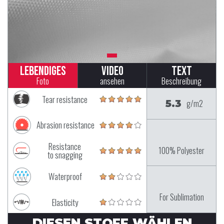
Lebendiges
Video
Text
Foto
ansehen
Beschreibung
Tear resistance
5.3
g/m2
Abrasion resistance
Resistance
100% Polyester
to snagging
Waterproof
For Sublimation
Elasticity
DIESEN STOFF WÄHLEN