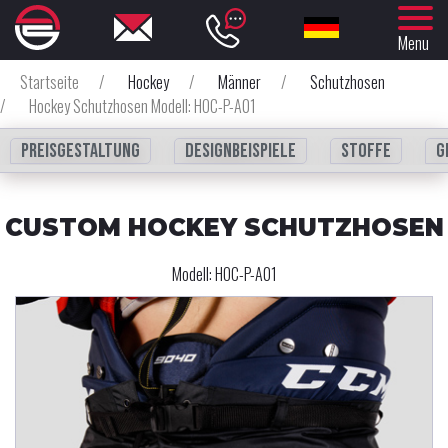
Menu
Startseite
/
Hockey
/
Männer
/
Schutzhosen
/
Hockey Schutzhosen Modell: HOC-P-A01
Preisgestaltung
Designbeispiele
Stoffe
G
CUSTOM HOCKEY SCHUTZHOSEN
Modell:
HOC-P-A01