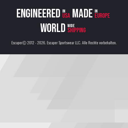
Engineered
Made
in
in
USA
Europe
World
wide
shipping
EscaperⒸ 2012 - 2026.
Escaper Sportswear LLC
. Alle Rechte vorbehalten.