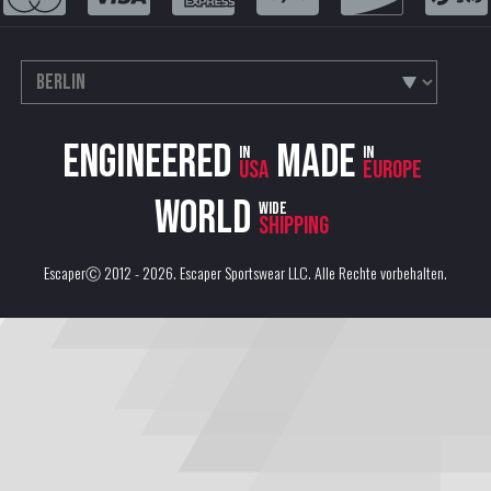
Engineered
Made
in
in
USA
Europe
World
wide
shipping
EscaperⒸ 2012 - 2026.
Escaper Sportswear LLC
. Alle Rechte vorbehalten.