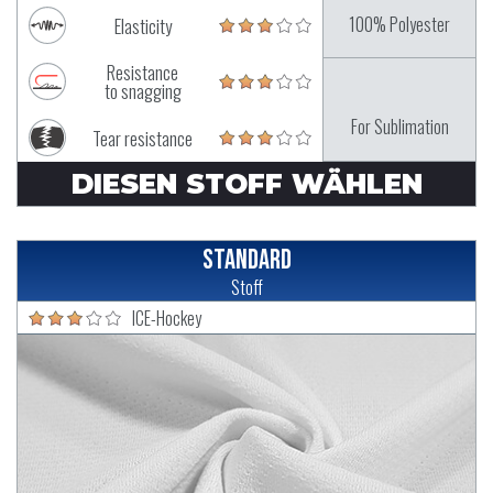
100% Polyester
Elasticity
Resistance
to snagging
For Sublimation
Tear resistance
DIESEN STOFF WÄHLEN
Standard
Stoff
ICE-Hockey