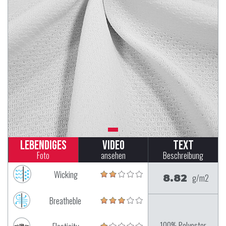
Lebendiges
Video
Text
Foto
ansehen
Beschreibung
Wicking
8.82
g/m2
Breatheble
100% Polyester