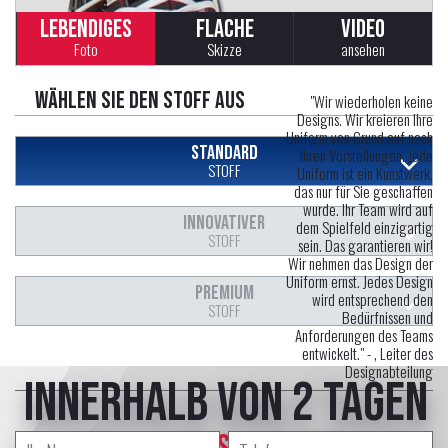
LEBENDIGES
FLACHE
VIDEO
Foto
Skizze
ansehen
Wählen Sie den Stoff aus
"Wir wiederholen keine
Designs. Wir kreieren Ihre
Uniform von Grund auf nach
STANDARD
Ihren Vorstellungen. Jede
STOFF
Uniform ist ein Kunstwerk,
das nur für Sie geschaffen
wurde. Ihr Team wird auf
INNOVATIVER
dem Spielfeld einzigartig
STOFF
sein. Das garantieren wir!
Wir nehmen das Design der
Uniform ernst. Jedes Design
PREMIUM
wird entsprechend den
STOFF
Bedürfnissen und
Anforderungen des Teams
entwickelt." -
, Leiter des
Designabteilung
innerhalb von 2 Tagen
erstellt professional Designer