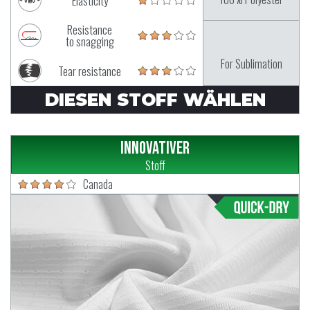
Elasticity
Resistance
to snagging
For Sublimation
Tear resistance
DIESEN STOFF WÄHLEN
Innovativer
Stoff
Canada