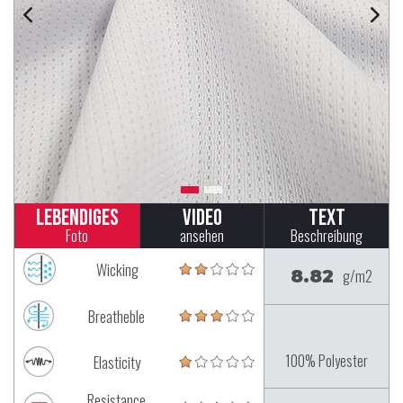
Lebendiges
Video
Text
Foto
ansehen
Beschreibung
Wicking
8.82
g/m2
Breatheble
100% Polyester
Elasticity
Resistance