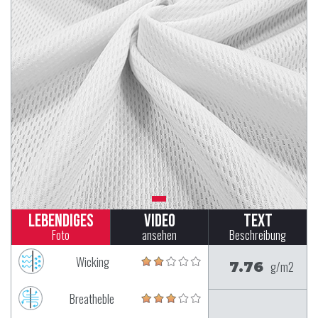
Lebendiges
Video
Text
Foto
ansehen
Beschreibung
Wicking
7.76
g/m2
Breatheble