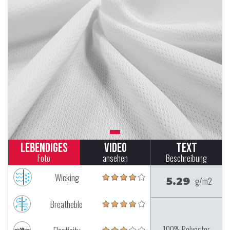
Lebendiges
Video
Text
Foto
ansehen
Beschreibung
Wicking
5.29
g/m2
Breatheble
100% Polyester