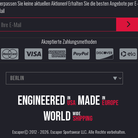
erpassen Sie keine aktuellen Aktionen! Erhalten Sie die besten Angebote per E-
ail
Akzeptierte Zahlungsmethoden
Engineered
Made
in
in
USA
Europe
World
wide
shipping
EscaperⒸ 2012 - 2026.
Escaper Sportswear LLC
. Alle Rechte vorbehalten.