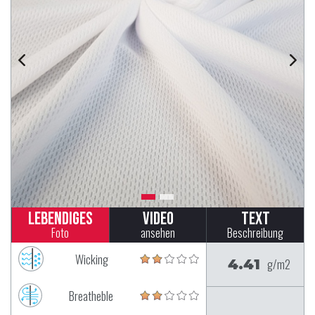
Lebendiges
Video
Text
Foto
ansehen
Beschreibung
Wicking
4.41
g/m2
Breatheble