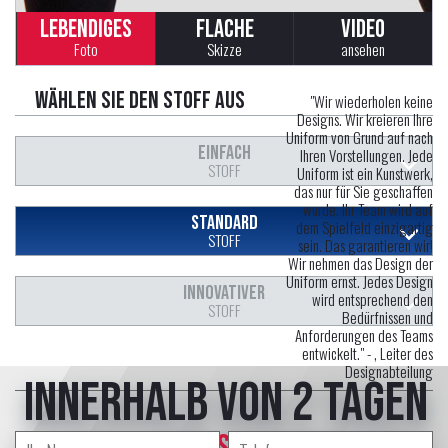
LEBENDIGES
FLACHE
VIDEO
Foto
Skizze
ansehen
Wählen Sie den Stoff aus
"Wir wiederholen keine
Designs. Wir kreieren Ihre
Uniform von Grund auf nach
EINFACH
Ihren Vorstellungen. Jede
STOFF
Uniform ist ein Kunstwerk,
das nur für Sie geschaffen
wurde. Ihr Team wird auf
STANDARD
dem Spielfeld einzigartig
STOFF
sein. Das garantieren wir!
Wir nehmen das Design der
Uniform ernst. Jedes Design
INNOVATIVER
wird entsprechend den
STOFF
Bedürfnissen und
Anforderungen des Teams
entwickelt." -
, Leiter des
Designabteilung
innerhalb von 2 Tagen
erstellt professional Designer