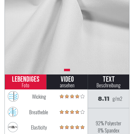
Lebendiges
Video
Text
Foto
ansehen
Beschreibung
Wicking
8.11
g/m2
Breatheble
92% Polyester
Elasticity
8% Spandex