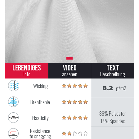
Lebendiges
Video
Text
Foto
ansehen
Beschreibung
Wicking
8.2
g/m2
Breatheble
86% Polyester
Elasticity
14% Spandex
Resistance
to snagging