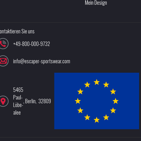
Mein Design
ontaktieren Sie uns
+49-800-000-9732
info@escaper-sportswear.com
5465
Paul-
,
Berlin
,
32809
Löbe-
alee