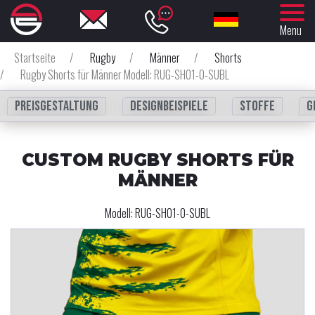
Menu
Startseite
/
Rugby
/
Männer
/
Shorts
/
Rugby Shorts für Männer Modell: RUG-SH01-0-SUBL
Preisgestaltung
Designbeispiele
Stoffe
G
CUSTOM RUGBY SHORTS FÜR
MÄNNER
Modell:
RUG-SH01-0-SUBL