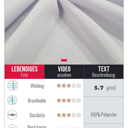
Lebendiges
Video
Text
Foto
ansehen
Beschreibung
Wicking
5.7
g/m2
Breatheble
100% Polyester
Elasticity
Resistance