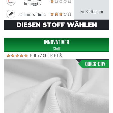
to snagging
For Sublimation
Comfort, softness
DIESEN STOFF WÄHLEN
Innovativer
Stoff
Fitflex 230 - DRI FIT®