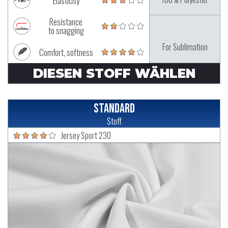
Elasticity
Resistance
to snagging
For Sublimation
Comfort, softness
DIESEN STOFF WÄHLEN
Standard
Stoff
Jersey Sport 230