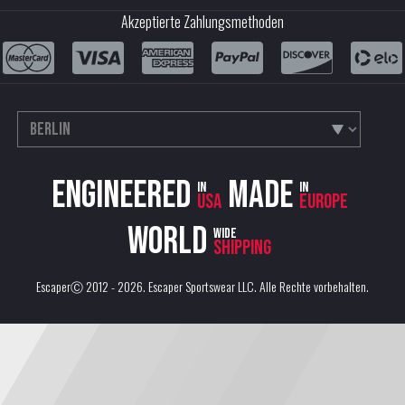
Akzeptierte Zahlungsmethoden
Engineered
Made
in
in
USA
Europe
World
wide
shipping
EscaperⒸ 2012 - 2026.
Escaper Sportswear LLC
. Alle Rechte vorbehalten.