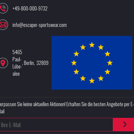
+49-800-000-9732
info@escaper-sportswear.com
5465
Paul-
,
Berlin
,
32809
Löbe-
alee
erpassen Sie keine aktuellen Aktionen! Erhalten Sie die besten Angebote per E-
ail