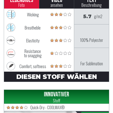
Lebendiges
Video
Text
Foto
ansehen
Beschreibung
Wicking
5.7
g/m2
Breatheble
100% Polyester
Elasticity
Resistance
to snagging
For Sublimation
Comfort, softness
DIESEN STOFF WÄHLEN
Innovativer
Stoff
Quick-Dry - COOLMAX®