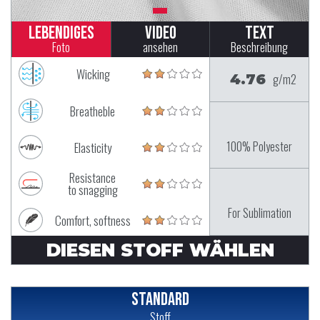
Lebendiges
Video
Text
Foto
ansehen
Beschreibung
Wicking
4.76
g/m2
Breatheble
100% Polyester
Elasticity
Resistance
to snagging
For Sublimation
Comfort, softness
DIESEN STOFF WÄHLEN
Standard
Stoff