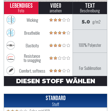
Lebendiges
Video
Text
Foto
ansehen
Beschreibung
Wicking
5.0
g/m2
Breatheble
100% Polyester
Elasticity
Resistance
to snagging
For Sublimation
Comfort, softness
DIESEN STOFF WÄHLEN
Standard
Stoff