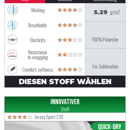
Wicking
5.29
g/m2
Breatheble
100% Polyester
Elasticity
Resistance
to snagging
For Sublimation
Comfort, softness
DIESEN STOFF WÄHLEN
Innovativer
Stoff
Jersey Sport 230