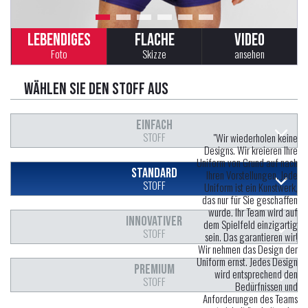
LEBENDIGES
FLACHE
VIDEO
Foto
Skizze
ansehen
Wählen Sie den Stoff aus
EINFACH
STOFF
"Wir wiederholen keine
Designs. Wir kreieren Ihre
Uniform von Grund auf nach
STANDARD
Ihren Vorstellungen. Jede
STOFF
Uniform ist ein Kunstwerk,
das nur für Sie geschaffen
wurde. Ihr Team wird auf
INNOVATIVER
dem Spielfeld einzigartig
STOFF
sein. Das garantieren wir!
Wir nehmen das Design der
Uniform ernst. Jedes Design
PREMIUM
wird entsprechend den
STOFF
Bedürfnissen und
Anforderungen des Teams