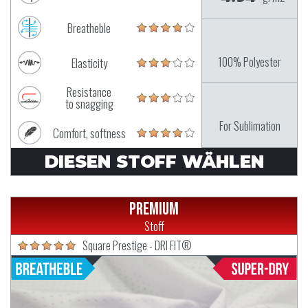
Breatheble
100% Polyester
Elasticity
Resistance
to snagging
For Sublimation
Comfort, softness
DIESEN STOFF WÄHLEN
Premium
Stoff
Square Prestige - DRI FIT®