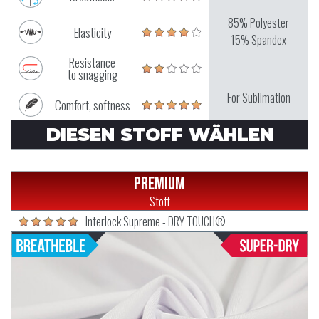
85% Polyester
Elasticity
15% Spandex
Resistance
to snagging
For Sublimation
Comfort, softness
DIESEN STOFF WÄHLEN
Premium
Stoff
Interlock Supreme - DRY TOUCH®