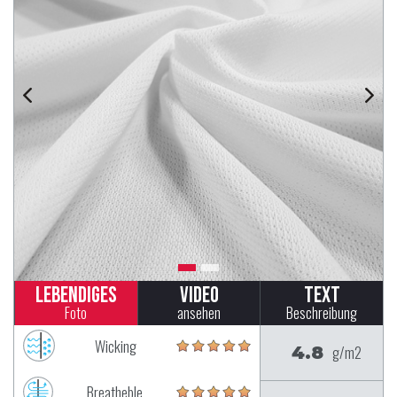
Lebendiges
Video
Text
Foto
ansehen
Beschreibung
Wicking
4.8
g/m2
Breatheble