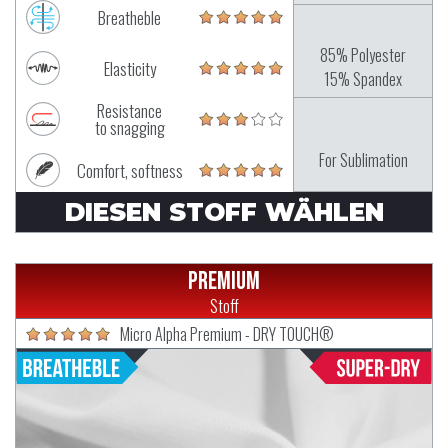
Breatheble
85% Polyester
Elasticity
15% Spandex
Resistance
to snagging
For Sublimation
Comfort, softness
DIESEN STOFF WÄHLEN
Premium
Stoff
Micro Alpha Premium - DRY TOUCH®