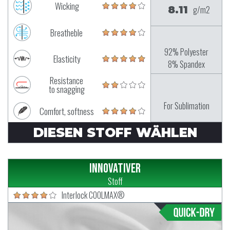
Wicking
8.11
g/m2
Breatheble
92% Polyester
Elasticity
8% Spandex
Resistance
to snagging
For Sublimation
Comfort, softness
DIESEN STOFF WÄHLEN
Innovativer
Stoff
Interlock COOLMAX®