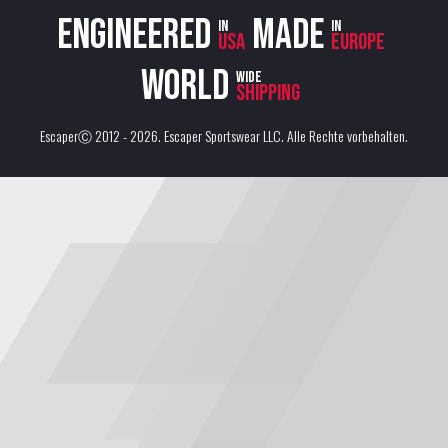
Engineered
Made
in
in
USA
Europe
World
wide
shipping
EscaperⒸ 2012 - 2026.
Escaper Sportswear LLC
. Alle Rechte vorbehalten.