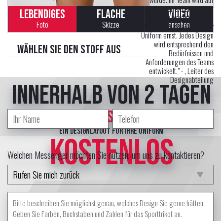
dem Spielfeld einzigartig
LEBENDIGES
FLACHE
VIDEO
sein. Das garantieren wir!
Foto
Skizze
ansehen
Wir nehmen das Design der
Uniform ernst. Jedes Design
wird entsprechend den
Wählen Sie den Stoff aus
Bedürfnissen und
Anforderungen des Teams
entwickelt." -
, Leiter des
Designabteilung
innerhalb von 2 Tagen
erstellt professional Designer
ein Designlayout für Ihre Uniform
KOSTENLOS
Welchen Messenger möchten Sie nutzen, um uns zu kontaktieren?