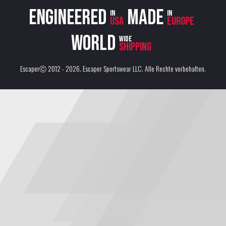
Engineered
Made
in
in
USA
Europe
World
wide
shipping
EscaperⒸ 2012 - 2026.
Escaper Sportswear LLC
. Alle Rechte vorbehalten.