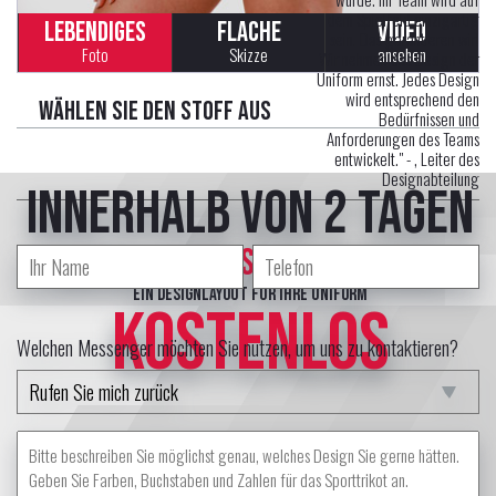
dem Spielfeld einzigartig
LEBENDIGES
FLACHE
VIDEO
sein. Das garantieren wir!
Foto
Skizze
ansehen
Wir nehmen das Design der
Uniform ernst. Jedes Design
wird entsprechend den
Wählen Sie den Stoff aus
Bedürfnissen und
Anforderungen des Teams
entwickelt." -
, Leiter des
Designabteilung
innerhalb von 2 Tagen
erstellt professional Designer
ein Designlayout für Ihre Uniform
KOSTENLOS
Welchen Messenger möchten Sie nutzen, um uns zu kontaktieren?