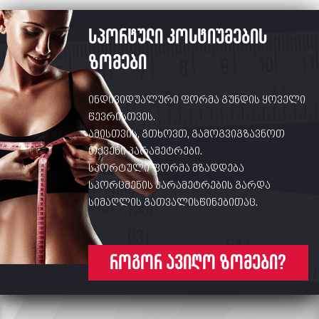
სპორტული კოსტიუმების
ზომები
ინდივიდუალური ფორმა გუნდის ყოველი
წევრისთვის.
ამისთვის, გთხოვთ, გამოგვიგზავნოთ
თქვენი პარამეტრები.
სპორტული ფორმა მზადდება
სპორცმენის პარამეტრების გარდა
სიმაღლის გათვალისწინებითაც.
როგორ ავიღო ზომები?