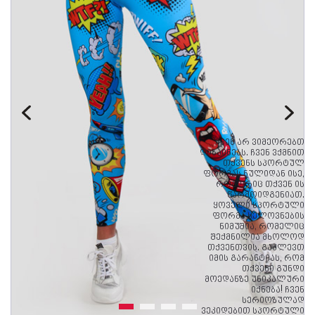
"ჩვენ არ ვიმეორებთ
დიზაინებს. ჩვენ ვქმნით
თქვენს სპორტულ
ფორმას ნულიდან ისე,
როგორიც თქვენ ის
წარმოიდგენიათ.
ყოველი სპორტული
ფორმა ხელოვნების
ნიმუშია, რომელიც
შექმნილია მხოლოდ
თქვენთვის. გაძლევთ
იმის გარანტიას, რომ
თქვენი გუნდი
მოედანზე უნიკალური
იქნება! ჩვენ
სერიოზულად
ვეკიდებით სპორტული