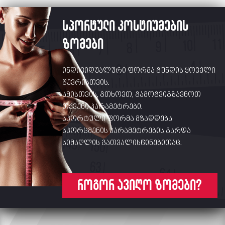
სპორტული კოსტიუმების
ზომები
ინდივიდუალური ფორმა გუნდის ყოველი
წევრისთვის.
ამისთვის, გთხოვთ, გამოგვიგზავნოთ
თქვენი პარამეტრები.
სპორტული ფორმა მზადდება
სპორცმენის პარამეტრების გარდა
სიმაღლის გათვალისწინებითაც.
როგორ ავიღო ზომები?