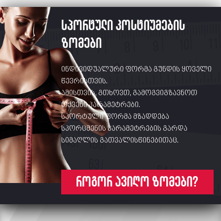
სპორტული კოსტიუმების
ზომები
ინდივიდუალური ფორმა გუნდის ყოველი
წევრისთვის.
ამისთვის, გთხოვთ, გამოგვიგზავნოთ
თქვენი პარამეტრები.
სპორტული ფორმა მზადდება
სპორცმენის პარამეტრების გარდა
სიმაღლის გათვალისწინებითაც.
როგორ ავიღო ზომები?