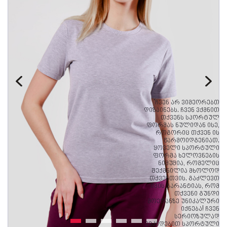
"ჩვენ არ ვიმეორებთ
დიზაინებს. ჩვენ ვქმნით
თქვენს სპორტულ
ფორმას ნულიდან ისე,
როგორიც თქვენ ის
წარმოიდგენიათ.
ყოველი სპორტული
ფორმა ხელოვნების
ნიმუშია, რომელიც
შექმნილია მხოლოდ
თქვენთვის. გაძლევთ
იმის გარანტიას, რომ
თქვენი გუნდი
მოედანზე უნიკალური
იქნება! ჩვენ
სერიოზულად
ვეკიდებით სპორტული