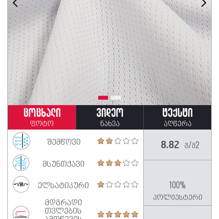
ცოცხალი
ვიდეო
ტექსტი
ფოტო
ნახვა
აღწერა
შემწოვი
გ/მ2
8.82
მსუნთქავი
ელსატიკური
100%
პოლიესტერი
მდგრადი
თვლების
ამოწევის