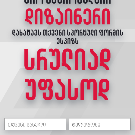
დიზაინერი
დახატავს თქვენი სპორტული ფორმის
ესკიზს
სრულიად
უფასოდ