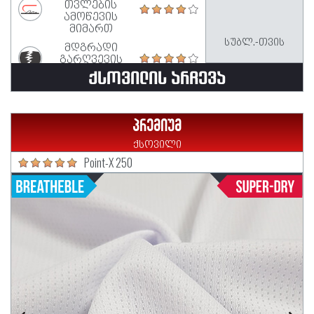
თვლების
ამოწევის
მიმართ
სუბლ.-თვის
მდგრადი
გარღვევის
მიმართ
ᲥᲡᲝᲕᲘᲚᲘᲡ ᲐᲠᲩᲔᲕᲐ
პრემიუმ
ქსოვილი
Point-X 250