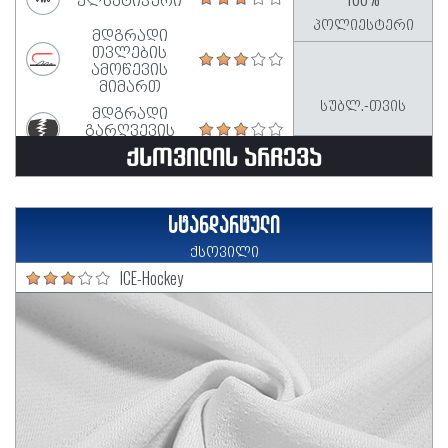
პოლიესტერი
მდგრადი
თვლების
ამოწევის
მიმართ
სუბლ.-თვის
მდგრადი
გარღვევის
მიმართ
ᲥᲡᲝᲕᲘᲚᲘᲡ ᲐᲠᲩᲔᲕᲐ
სტანდარტული
ქსოვილი
ICE-Hockey