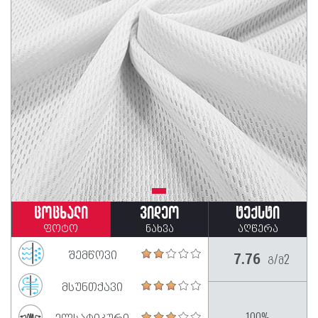
ცოცხალი
ვიდეო
ტექსტი
ფოტო
ნახვა
აღწერა
შემწოვი
გ/მ2
7.76
მსუნთქავი
ელსატიკური
100%