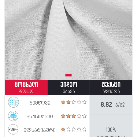
ცოცხალი
ვიდეო
ტექსტი
ფოტო
ნახვა
აღწერა
შემწოვი
გ/მ2
8.82
მსუნთქავი
ელსატიკური
100%
პოლიესტერი