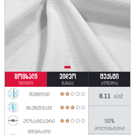
ცოცხალი
ვიდეო
ტექსტი
ფოტო
ნახვა
აღწერა
შემწოვი
გ/მ2
8.11
მსუნთქავი
ელსატიკური
100%
პოლიესტერი
მდგრადი