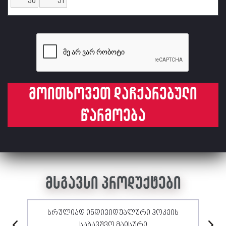
მოითხოვეთ დაჩქარებული
წარმოება
მსგავსი პროდუქტები
სრულიად ინდივიდუალური ჰოკეის
საბავშვო მაისური