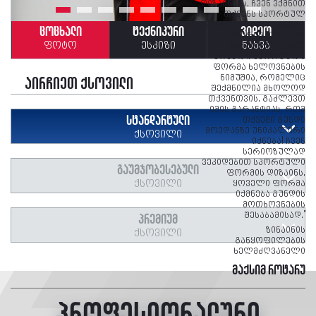
დიზაინებს. ჩვენ ვქმნით
თქვენს სპორტულ
ფორმას ნულიდან ისე,
ცოცხალი
ტექნიკური
ვიდეო
როგორიც თქვენ ის
ფოტო
ესკიზი
ნახვა
წარმოიდგენიათ.
ყოველი სპორტული
ფორმა ხელოვნების
ნიმუშია, რომელიც
აირჩიეთ ქსოვილი
შექმნილია მხოლოდ
თქვენთვის. გაძლევთ
იმის გარანტიას, რომ
თქვენი გუნდი
ᲡᲢᲐᲜᲓᲐᲠᲢᲣᲚᲘ
მოედანზე უნიკალური
ᲥᲡᲝᲕᲘᲚᲘ
იქნება! ჩვენ
სერიოზულად
ვეკიდებით სპორტული
ᲒᲐᲣᲛᲯᲝᲑᲔᲡᲔᲑᲣᲚᲘ
ფორმის დიზაინს.
ᲥᲡᲝᲕᲘᲚᲘ
ყოველი ფორმა
იქმნება გუნდის
მოთხოვნების
შესაბამისად."
ᲞᲠᲔᲛᲘᲣᲛ
ზინაინის
ᲥᲡᲝᲕᲘᲚᲘ
განყოფილების
ხელმძღვანელი
მაქსიმ როტარუ
პროფესიონალური