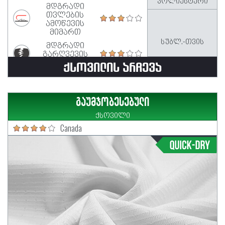
მდგრადი
თვლების
ამოწევის
მიმართ
სუბლ.-თვის
მდგრადი
გარღვევის
მიმართ
ᲥᲡᲝᲕᲘᲚᲘᲡ ᲐᲠᲩᲔᲕᲐ
გაუმჯობესებული
ქსოვილი
Canada