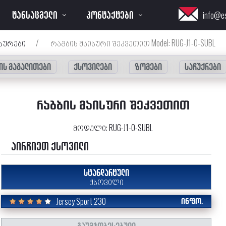
ᲢᲐᲜᲡᲐᲪᲛᲔᲚᲘ
ᲙᲝᲜᲢᲐᲥᲢᲔᲑᲘ
info@e
სურები
/
რაგბის მაისური შეკვეთით Model: RUG-J1-0-SUBL
ის მაგალითები
ქსოვილები
ზომები
საჩუქრები
ᲠᲐᲒᲑᲘᲡ ᲛᲐᲘᲡᲣᲠᲘ ᲨᲔᲙᲕᲔᲗᲘᲗ
მოდელი:
RUG-J1-0-SUBL
აირჩიეთ ქსოვილი
ᲡᲢᲐᲜᲓᲐᲠᲢᲣᲚᲘ
ᲥᲡᲝᲕᲘᲚᲘ
Jersey Sport 230
ᲘᲜᲤᲝ.