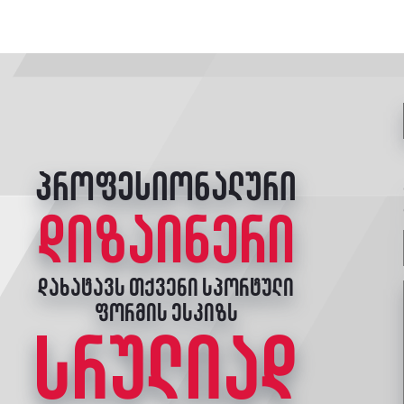
პროფესიონალური
დიზაინერი
დახატავს თქვენი სპორტული
ფორმის ესკიზს
სრულიად