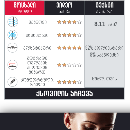
ცოცხალი
ვიდეო
ტექსტი
ფოტო
ნახვა
აღწერა
შემწოვი
გ/მ2
8.11
მსუნთქავი
ელსატიკური
92% პოლიესტერი
8% სპანდექსი
მდგრადი
თვლების
ამოწევის
მიმართ
სუბლ.-თვის
კომფორტული,
რბილი
ᲥᲡᲝᲕᲘᲚᲘᲡ ᲐᲠᲩᲔᲕᲐ