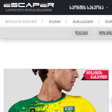
ᲡᲞᲝᲠᲢᲘᲡ ᲡᲐᲮᲔᲝᲑᲐ
სპორტული ფორმა შეკვეთით
მთავარი გვერდი
/
რაგბი
/
მამაკაცები
/
მაი
ფასები
დიზაინ