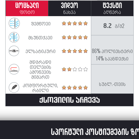
ცოცხალი
ვიდეო
ტექსტი
ფოტო
ნახვა
აღწერა
შემწოვი
გ/მ2
8.2
მსუნთქავი
ელსატიკური
86% პოლიესტერი
14% სპანდექსი
მდგრადი
თვლების
ამოწევის
მიმართ
სუბლ.-თვის
კომფორტული,
რბილი
ᲥᲡᲝᲕᲘᲚᲘᲡ ᲐᲠᲩᲔᲕᲐ
სპორტული კოსტიუმების ზ