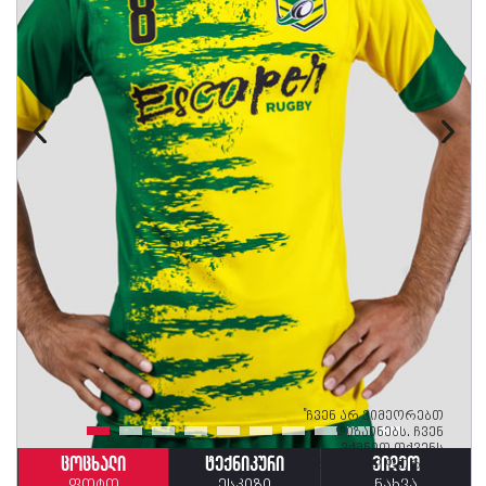
"ჩვენ არ ვიმეორებთ
დიზაინებს. ჩვენ
ვქმნით თქვენს
სპორტულ ფორმას
ცოცხალი
ტექნიკური
ვიდეო
ნულიდან ისე,
ფოტო
ესკიზი
ნახვა