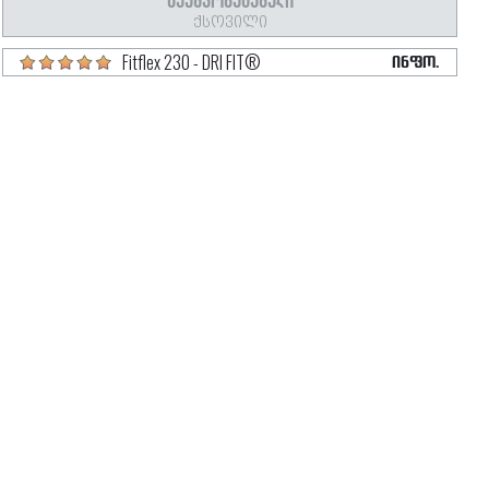
ᲒᲐᲣᲛᲯᲝᲑᲔᲡᲔᲑᲣᲚᲘ
ᲥᲡᲝᲕᲘᲚᲘ
Fitflex 230 - DRI FIT®
ᲘᲜᲤᲝ.