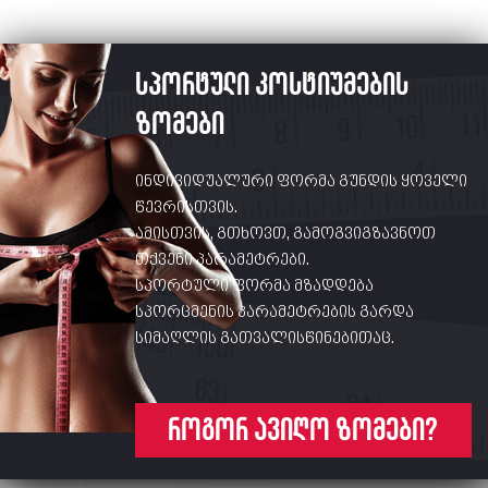
სპორტული კოსტიუმების
ზომები
ინდივიდუალური ფორმა გუნდის ყოველი
წევრისთვის.
ამისთვის, გთხოვთ, გამოგვიგზავნოთ
თქვენი პარამეტრები.
სპორტული ფორმა მზადდება
სპორცმენის პარამეტრების გარდა
სიმაღლის გათვალისწინებითაც.
როგორ ავიღო ზომები?