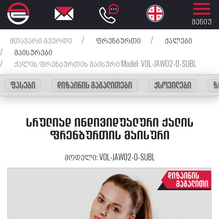
მენიუ
მთავარი გვერდი
/
ფრენბურთი
/
ქალები
/
მაისურები
/
ქალის ფრენბურთის მაისური Model: VOL-JAW02-0-SUBL
ფასები
დიზაინის მაგალითები
ქსოვილები
ზ
ᲡᲠᲣᲚᲘᲐᲓ ᲘᲜᲓᲘᲕᲘᲓᲣᲐᲚᲣᲠᲘ ᲥᲐᲚᲘᲡ
ᲤᲠᲔᲜᲑᲣᲠᲗᲘᲡ ᲛᲐᲘᲡᲣᲠᲘ
მოდელი:
VOL-JAW02-0-SUBL