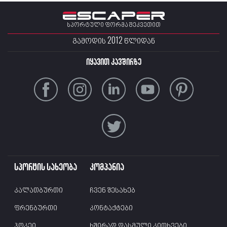
სპორტული ფორმა შეკვეთით
ᲒᲐᲛᲝᲓᲘᲡ 2012 ᲬᲚᲘᲓᲐᲜ
იყავით კავშირზე
სპორტის სახეობა
კომპანია
კალათბურთი
ჩვენ შესახებ
ფრენბურთი
კონტაქტები
ჰოკეი
ხშირად დასმული კითხვები