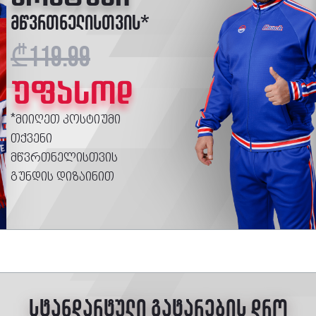
მწვრთნელისთვის*
₾119.99
უფასოდ
*მიიღეთ კოსტიუმი
თქვენი
მწვრთნელისთვის
გუნდის დიზაინით
სტანდარტული გატარების დრო