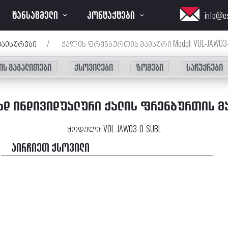
ᲢᲐᲜᲡᲐᲪᲛᲔᲚᲘ
ᲙᲝᲜᲢᲐᲥᲢᲔᲑᲘ
info@e
მაისურები
/
ქალის ფრენბურთის მაისური Model: VOL-JAW03-
ის მაგალითები
ქსოვილები
ზომები
საჩუქრები
ᲐᲓ ᲘᲜᲓᲘᲕᲘᲓᲣᲐᲚᲣᲠᲘ ᲥᲐᲚᲘᲡ ᲤᲠᲔᲜᲑᲣᲠᲗᲘᲡ Მ
მოდელი:
VOL-JAW03-0-SUBL
აირჩიეთ ქსოვილი