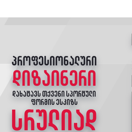
პროფესიონალური
დიზაინერი
დახატავს თქვენი სპორტული
ფორმის ესკიზს
სრულიად