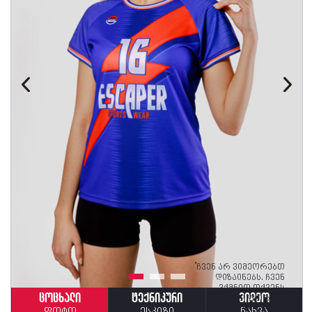
"ჩვენ არ ვიმეორებთ
დიზაინებს. ჩვენ
ვქმნით თქვენს
სპორტულ ფორმას
ცოცხალი
ტექნიკური
ვიდეო
ნულიდან ისე,
ფოტო
ესკიზი
ნახვა