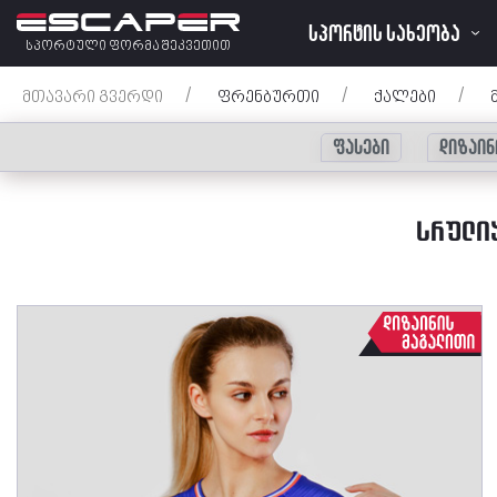
ᲡᲞᲝᲠᲢᲘᲡ ᲡᲐᲮᲔᲝᲑᲐ
სპორტული ფორმა შეკვეთით
მთავარი გვერდი
/
ფრენბურთი
/
ქალები
/
ფასები
დიზაინ
ᲡᲠᲣᲚᲘ