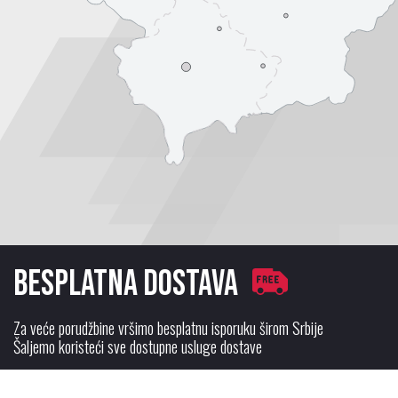
Besplatna dostava
Za veće porudžbine vršimo besplatnu isporuku širom Srbije
Šaljemo koristeći sve dostupne usluge dostave