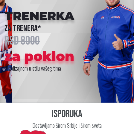
TRENERKA
za trenera*
RSD 8000
za poklon
*sa dizajnom u stilu vašeg tima
Isporuka
Dostavljamo širom Srbije i širom sveta