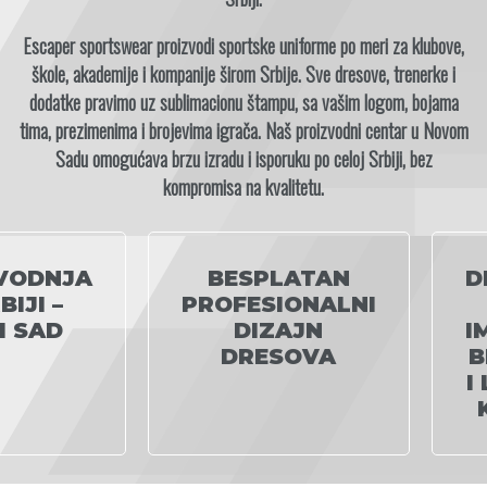
Escaper sportswear proizvodi sportske uniforme po meri za klubove,
škole, akademije i kompanije širom Srbije. Sve dresove, trenerke i
dodatke pravimo uz sublimacionu štampu, sa vašim logom, bojama
tima, prezimenima i brojevima igrača. Naš proizvodni centar u Novom
Sadu omogućava brzu izradu i isporuku po celoj Srbiji, bez
kompromisa na kvalitetu.
VODNJA
BESPLATAN
D
BIJI –
PROFESIONALNI
I SAD
DIZAJN
I
DRESOVA
B
I