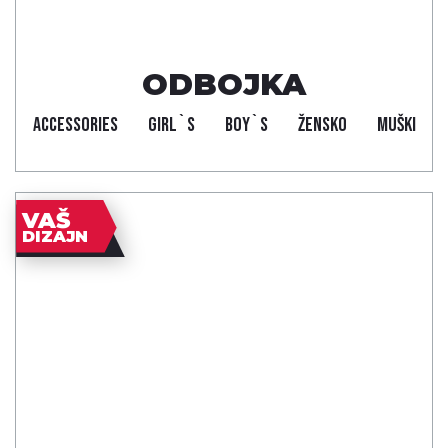
ODBOJKA
ACCESSORIES
GIRL`S
BOY`S
ŽENSKO
MUŠKI
VAŠ
DIZAJN