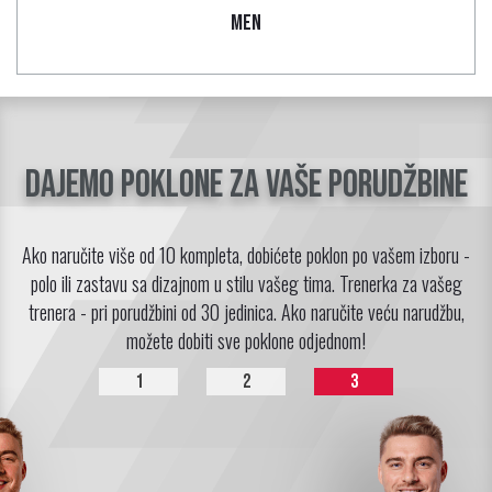
MEN
Dajemo poklone za vaše porudžbine
Ako naručite više od 10 kompleta, dobićete poklon po vašem izboru -
polo ili zastavu sa dizajnom u stilu vašeg tima. Trenerka za vašeg
trenera - pri porudžbini od 30 jedinica. Ako naručite veću narudžbu,
možete dobiti sve poklone odjednom!
1
2
3