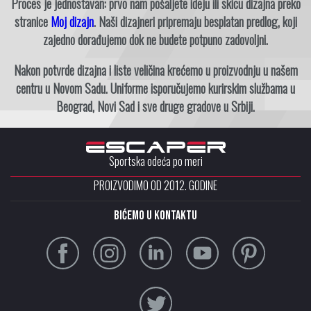
Proces je jednostavan: prvo nam pošaljete ideju ili skicu dizajna preko
stranice
Moj dizajn
. Naši dizajneri pripremaju besplatan predlog, koji
zajedno dorađujemo dok ne budete potpuno zadovoljni.
Nakon potvrde dizajna i liste veličina krećemo u proizvodnju u našem
centru u Novom Sadu. Uniforme isporučujemo kurirskim službama u
Beograd, Novi Sad i sve druge gradove u Srbiji.
Sportska odeća po meri
PROIZVODIMO OD 2012. GODINE
Bićemo u kontaktu