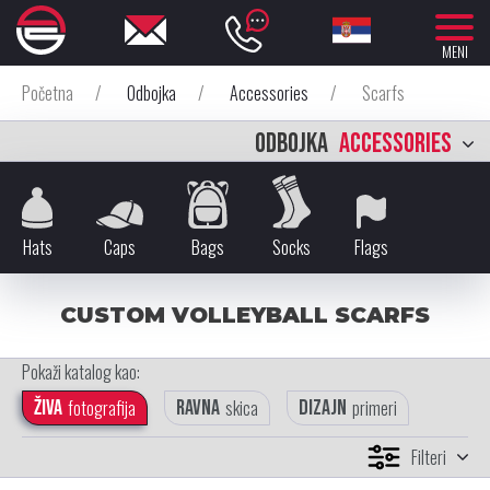
MENI
Početna
/
Odbojka
/
Accessories
/
Scarfs
ODBOJKA
ACCESSORIES
Hats
Caps
Bags
Socks
Flags
CUSTOM VOLLEYBALL SCARFS
Pokaži katalog kao:
Živa
fotografija
Ravna
skica
Dizajn
primeri
Filteri