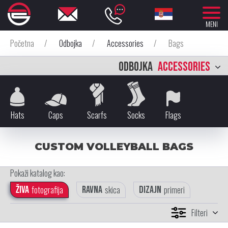
MENI
Početna
/
Odbojka
/
Accessories
/
Bags
ODBOJKA
ACCESSORIES
Hats
Caps
Scarfs
Socks
Flags
CUSTOM VOLLEYBALL BAGS
Pokaži katalog kao:
Živa
fotografija
Ravna
skica
Dizajn
primeri
Filteri