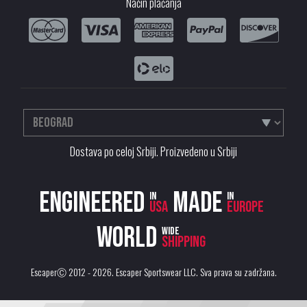
Način plaćanja
Dostava po celoj Srbiji. Proizvedeno u Srbiji
Engineered
Made
in
in
USA
Europe
World
wide
shipping
EscaperⒸ 2012 - 2026.
Escaper Sportswear LLC
. Sva prava su zadržana.