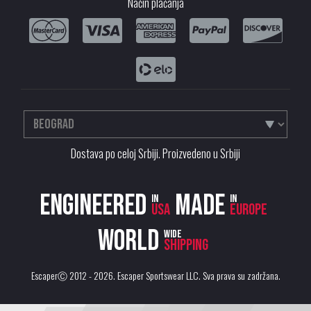
Način plaćanja
Dostava po celoj Srbiji. Proizvedeno u Srbiji
Engineered
Made
in
in
USA
Europe
World
wide
shipping
EscaperⒸ 2012 - 2026.
Escaper Sportswear LLC
. Sva prava su zadržana.