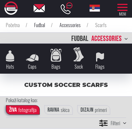
MENI
Početna
/
Fudbal
/
Accessories
/
Scarfs
FUDBAL
ACCESSORIES
Hats
Caps
Bags
Sock
Flags
CUSTOM SOCCER SCARFS
Pokaži katalog kao:
Živa
fotografija
Ravna
skica
Dizajn
primeri
Filteri