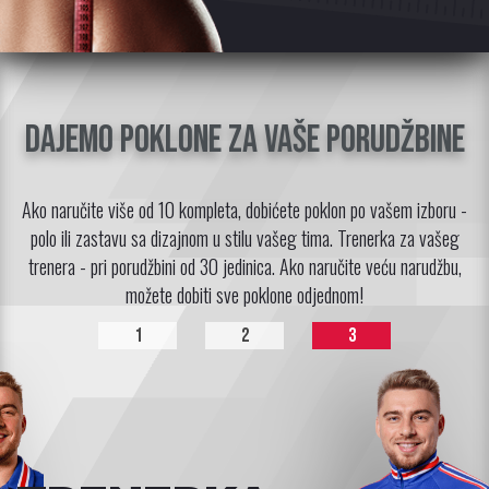
Dajemo poklone za vaše porudžbine
Ako naručite više od 10 kompleta, dobićete poklon po vašem izboru -
polo ili zastavu sa dizajnom u stilu vašeg tima. Trenerka za vašeg
trenera - pri porudžbini od 30 jedinica. Ako naručite veću narudžbu,
možete dobiti sve poklone odjednom!
1
2
3