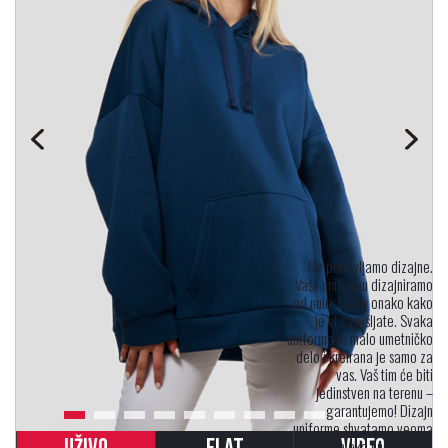
Ne ponavljamo dizajne.
Vašu uniformu dizajniramo
od nule, tačno onako kako
je vi zamišljate. Svaka
uniforma je malo umetničko
delo i kreirana je samo za
vas. Vaš tim će biti
jedinstven na terenu –
garantujemo! Dizajn
uniforme shvatamo veoma
ozbiljno. Svaka uniforma se