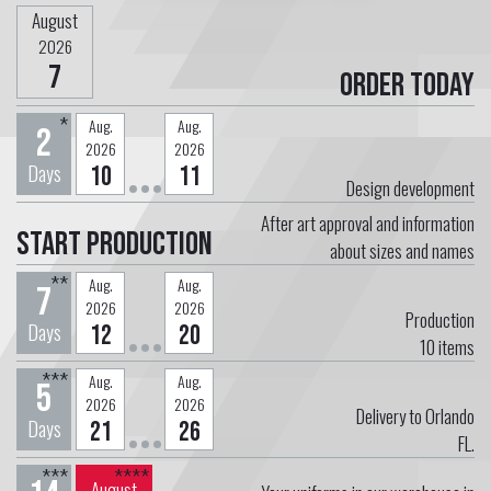
August
2026
7
Order today
*
Aug.
Aug.
2
2026
2026
Days
10
11
Design development
After art approval and information
Start Production
about sizes and names
**
Aug.
Aug.
7
2026
2026
Production
Days
12
20
10
items
***
Aug.
Aug.
5
2026
2026
Delivery to Orlando
Days
21
26
FL.
***
****
August