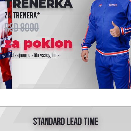
TRENERKA
za trenera*
RSD 8000
za poklon
*sa dizajnom u stilu vašeg tima
Standard lead time