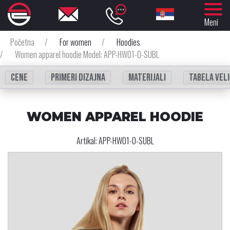
Meni
Početna
/
For women
/
Hoodies
/
Women apparel hoodie Model: APP-HW01-0-SUBL
Cene
Primeri dizajna
Materijali
Tabela veli
WOMEN APPAREL HOODIE
Artikal:
APP-HW01-0-SUBL