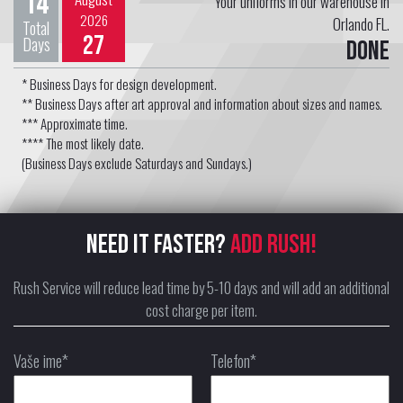
14
Your uniforms in our warehouse in
2026
Orlando FL.
Total
27
Days
Done
* Business Days for design development.
** Business Days after art approval and information about sizes and names.
*** Approximate time.
**** The most likely date.
(Business Days exclude Saturdays and Sundays.)
NEED IT FASTER?
ADD RUSH!
Rush Service will reduce lead time by 5-10 days and will add an additional
cost charge per item.
Vaše ime*
Telefon*