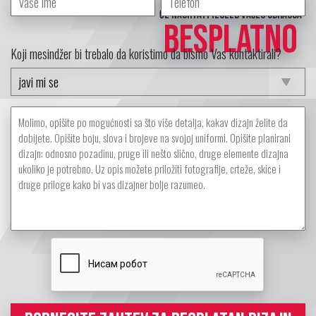
će nacrtati izgled vašeg obrasca
BESPLATNO
Koji mesindžer bi trebalo da koristimo da bismo Vas kontaktirali?