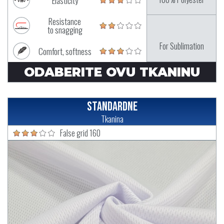
Elasticity
Resistance
to snagging
For Sublimation
Comfort, softness
ODABERITE OVU TKANINU
Standardne
Tkanina
False grid 160