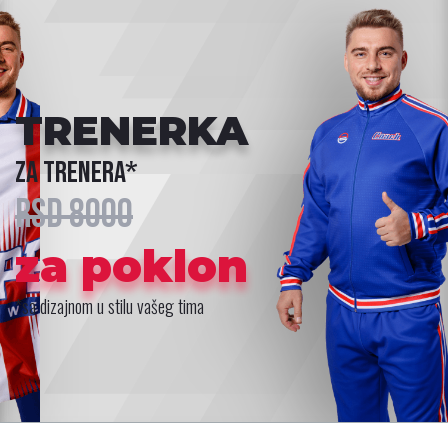
TRENERKA
za trenera*
RSD 8000
za poklon
*sa dizajnom u stilu vašeg tima