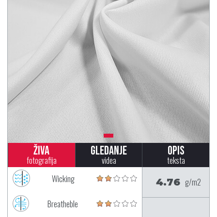
Živa
Gledanje
Opis
fotografija
videa
teksta
Wicking
4.76
g/m2
Breatheble