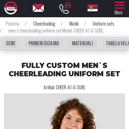
Meni
Početna
/
Cheerleading
/
Muški
/
Uniform sets
/
men`s cheerleading uniform set Model: CHEER-A1-0-SUBL
Cene
Primeri dizajna
Materijali
Tabela veli
FULLY CUSTOM MEN`S
CHEERLEADING UNIFORM SET
Artikal:
CHEER-A1-0-SUBL