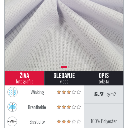
Živa
Gledanje
Opis
fotografija
videa
teksta
Wicking
5.7
g/m2
Breatheble
100% Polyester
Elasticity