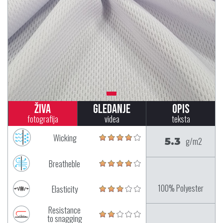
Živa
Gledanje
Opis
fotografija
videa
teksta
Wicking
5.3
g/m2
Breatheble
100% Polyester
Elasticity
Resistance
to snagging