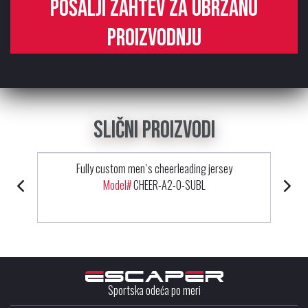
Pošalji zahtev za ubrzanu
proizvodnju
Slični proizvodi
Fully custom men`s cheerleading jersey
Model#
CHEER-A2-0-SUBL
Sportska odeća po meri