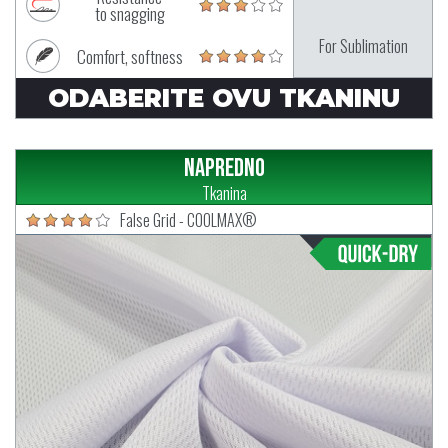
to snagging
For Sublimation
Comfort, softness
ODABERITE OVU TKANINU
Napredno
Tkanina
False Grid - COOLMAX®