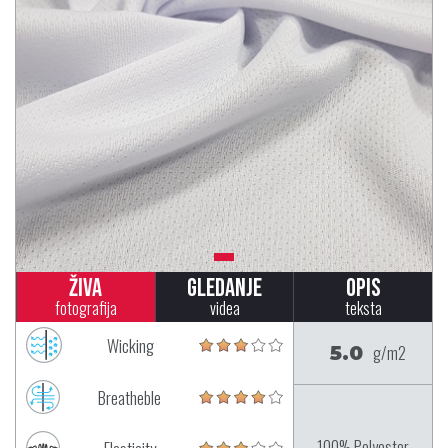
Živa
Gledanje
Opis
fotografija
videa
teksta
Wicking
5.0
g/m2
Breatheble
100% Polyester