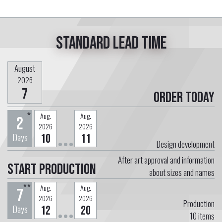
Standard lead time
August
2026
7
Order today
*
Aug.
Aug.
2
2026
2026
Days
10
11
Design development
After art approval and information
Start Production
about sizes and names
**
Aug.
Aug.
7
2026
2026
Production
Days
12
20
10
items