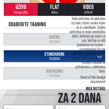
UŽIVO
FLAT
VIDEO
fotografija
skica
prikaži
Ne ponavljamo dizajne.
Vašu uniformu dizajniramo
od nule, tačno onako kako
Odaberite tkaninu
je vi zamišljate. Svaka
uniforma je malo umetničko
delo i kreirana je samo za
OBIČNE
vas. Vaš tim će biti
TKANINA
jedinstven na terenu –
garantujemo! Dizajn
uniforme shvatamo veoma
STANDARDNE
ozbiljno. Svaka uniforma se
TKANINA
razvija u skladu sa
potrebama i zahtevima
tima.
NAPREDNO
TKANINA
Head of the design
department
Max Rotaru
za 2 dana
profesionalni dizajner