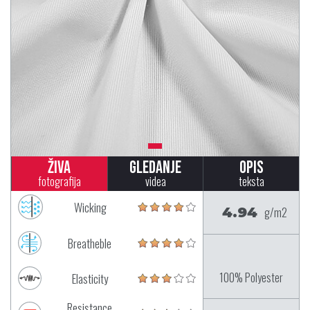
Živa
Gledanje
Opis
fotografija
videa
teksta
Wicking
4.94
g/m2
Breatheble
100% Polyester
Elasticity
Resistance