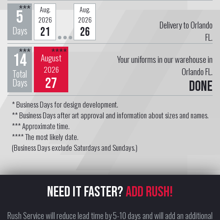
***
Aug.
Aug.
5
2026
2026
Delivery to Orlando
Days
21
26
FL.
***
****
14
August
Your uniforms in our warehouse in
2026
Orlando FL.
Total
27
Days
Done
* Business Days for design development.
** Business Days after art approval and information about sizes and names.
*** Approximate time.
**** The most likely date.
(Business Days exclude Saturdays and Sundays.)
NEED IT FASTER?
ADD RUSH!
Rush Service will reduce lead time by 5-10 days and will add an additional